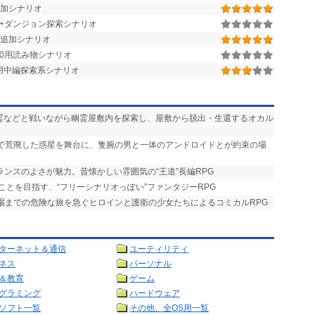
0用追加シナリオ
街+ダンジョン探索シナリオ
追加シナリオ
r.1.50用読み物シナリオ
.1.28用中編探索系シナリオ
悪霊などと戦いながら幽霊屋敷内を探索し、屋敷から脱出・生還するオカル
争で荒廃した惑星を舞台に、隻腕の男と一体のアンドロイドとが約束の場
ランスのよさが魅力。昔懐かしい雰囲気の“王道”長編RPG
ことを目指す、“フリーシナリオっぽい”ファンタジーRPG
式場までの危険な旅を急ぐヒロインと護衛の少女たちによるコミカルRPG
ターネット＆通信
ユーティリティ
ネス
パーソナル
＆教育
ゲーム
グラミング
ハードウェア
ソフト一覧
その他、全OS用一覧