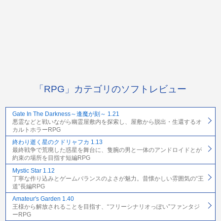
「RPG」カテゴリのソフトレビュー
Gate In The Darkness～逢魔が刻～ 1.21
悪霊などと戦いながら幽霊屋敷内を探索し、屋敷から脱出・生還するオ
カルトホラーRPG
終わり逝く星のクドリャフカ 1.13
最終戦争で荒廃した惑星を舞台に、隻腕の男と一体のアンドロイドとが
約束の場所を目指す短編RPG
Mystic Star 1.12
丁寧な作り込みとゲームバランスのよさが魅力。昔懐かしい雰囲気の“王
道”長編RPG
Amateur's Garden 1.40
王様から解放されることを目指す、“フリーシナリオっぽい”ファンタジ
ーRPG