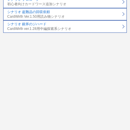
初心者向けカードワース追加シナリオ
シナリオ 盗難品の回収依頼
CardWirth Ver.1.50用読み物シナリオ
シナリオ 銀斧のジハード
CardWirth ver.1.28用中編探索系シナリオ