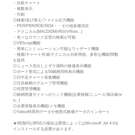
・比較チャート
・複数表示
・印刷
◎検索/並び替え/ファイル出力機能
・PER/PBR/ROE/ROA・・その他各種項目
・テクニカル(MACD/DMI/RSI/VR/etc..)
・色々なロウソク足型の検索が可能
◎VBScript機能
・簡単にシミュレーション可能なウィザード機能
・検索/チャート作成/テクニカル分析用他、多彩な機能/関数
を提供
◎ニュース見出しとザラ場時の株価表示機能
◎ボード形式による50銘柄同時表示機能
◎日中足チャート収集機能
◎注目銘柄のグループ管理機能
◎売買管理機能
◎銘柄関連サイトへのリンク機能(企業情報/ニュース/掲示板/e
tc..)
◎企業情報表示機能/メモ機能
◎Yahoo時系列データや他形式株価データのインポート
★98(無印),98SEの場合は環境によってはMicrosoft Jet 4.0を
インストールする必要があります。