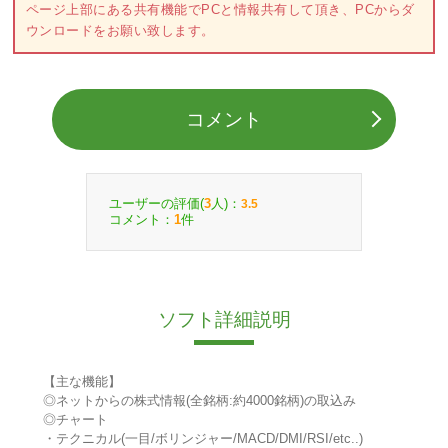
ページ上部にある共有機能でPCと情報共有して頂き、PCからダ
ウンロードをお願い致します。
コメント
ユーザーの評価(
人)：
3
3.5
コメント：
件
1
ソフト詳細説明
【主な機能】
◎ネットからの株式情報(全銘柄:約4000銘柄)の取込み
◎チャート
・テクニカル(一目/ボリンジャー/MACD/DMI/RSI/etc..)