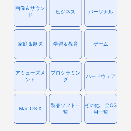
画像＆サウン
ビジネス
パーソナル
ド
家庭＆趣味
学習＆教育
ゲーム
アミューズメ
プログラミン
ハードウェア
ント
グ
製品ソフト一
その他、全OS
Mac OS X
覧
用一覧