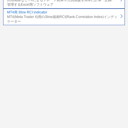
試用期限なし FXによるトレード結果や売買損益を簡単に計算・記録・
管理するExcel用ソフトウェア
MT4用 3line RCI indicator
MT4(Meta Trader 4)用の3line描画RCI(Rank Correlation Index)インディ
ケーター