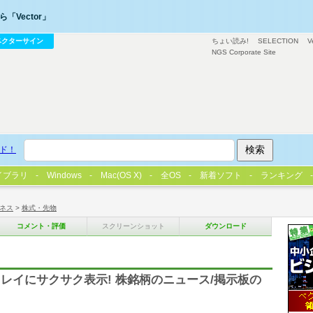
「Vector」
ベクターサイン
ちょい読み!
SELECTION
V
NGS Corporate Site
ド！
イブラリ
Windows
Mac(OS X)
全OS
新着ソフト
ランキング
ネス
>
株式・先物
コメント・評価
スクリーンショット
ダウンロード
レイにサクサク表示! 株銘柄のニュース/掲示板の