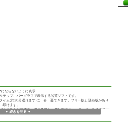
マにならないように表示!
ルチップ、バーグラフで表示する閲覧ソフトです。
イム(約20分遅れます)に一喜一憂できます。フリー版と登録版があり
い頂けます。
細をリスト形式で表示できるほか、銘柄関連ニュース、掲示板の更新
▼ 続きを見る ▼
表示をカスタマイズ可能となっています。また、矢印のアイコンはスキ
ことができます。
tockin/ へ。