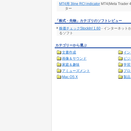
MT4用 3line RCI indicator
MT4(Meta Trader
ター
「株式・先物」カテゴリのソフトレビュー
株価チェックStockIn! 1.60
- インターネッ
るソフト
カテゴリーから選ぶ
文書作成
イン
画像＆サウンド
ビジ
家庭＆趣味
学習
アミューズメント
プロ
Mac OS X
製品