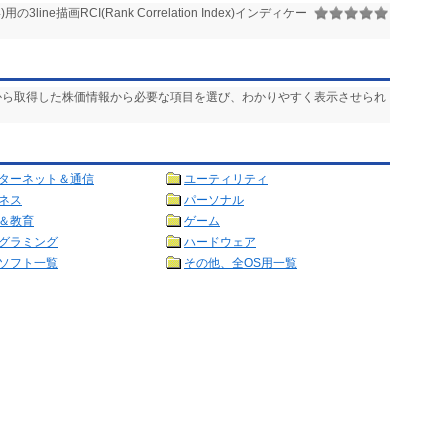
 4)用の3line描画RCI(Rank Correlation Index)インディケー
トから取得した株価情報から必要な項目を選び、わかりやすく表示させられ
ターネット＆通信
ユーティリティ
ネス
パーソナル
＆教育
ゲーム
グラミング
ハードウェア
ソフト一覧
その他、全OS用一覧