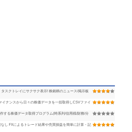
タスクトレイにサクサク表示! 株銘柄のニュース/掲示板
!ファイナンスから日々の株価データを一括取得しCSVファイ
作する株価データ取得プログラム(時系列/信用残/財務/分
なし FXによるトレード結果や売買損益を簡単に計算・記