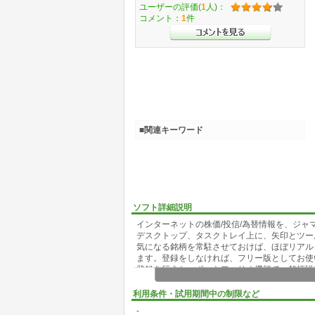
ユーザーの評価(
1
人)：
コメント：
1
件
■関連キーワード
ソフト詳細説明
インターネットの株価/投信/為替情報を、ジャ
デスクトップ、タスクトレイ上に、矢印とツー
気になる銘柄を常駐させておけば、ほぼリアルタ
ます。登録をしなければ、フリー版としてお使
登録を行うと、ポートフォリオ機能で、銘柄詳
を、アイコンでお知らせすることができます。
ポートフォリオ等の表示項目は、かなり多くの
利用条件・試用期間中の制限など
ンに対応しており、デザインを自由に変更する
-
詳しい説明は、ホームページ http://www.cma.jp/s