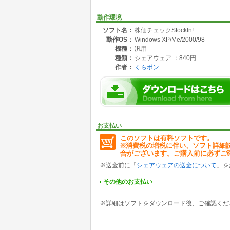
動作環境
ソフト名：
株価チェックStockIn!
動作OS：
Windows XP/Me/2000/98
機種：
汎用
種類：
シェアウェア ：840円
作者：
くらポン
お支払い
このソフトは有料ソフトです。
※消費税の増税に伴い、ソフト詳細
合がございます。ご購入前に必ずご
※送金前に「
シェアウェアの送金について
」を
その他のお支払い
※詳細はソフトをダウンロード後、ご確認くだ