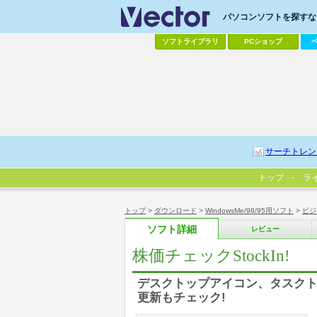
パソコンソフトを探すなら
ソフトライブラリ
PCショップ
サーチトレン
トップ
ラ
トップ
>
ダウンロード
>
WindowsMe/98/95用ソフト
>
ビジ
ソフト詳細
レビュー
株価チェックStockIn!
デスクトップアイコン、タスクト
更新もチェック!