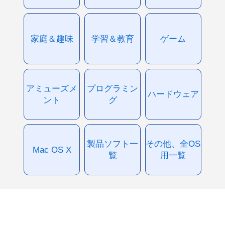
家庭＆趣味
学習＆教育
ゲーム
アミューズメ
プログラミン
ハードウェア
ント
グ
製品ソフト一
その他、全OS
Mac OS X
覧
用一覧