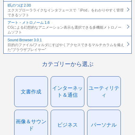
I氏のつぼ 2.00
エクスプローラライクなインタフェースで「iPod」をわかりやすく管理
できるソフト
アート・メトロノーム 1.6
CGによる幻想的なアニメーション表示も選択できる多機能メトロノー
ムソフト
Sound Browser 3.0.1
目的のファイル/フォルダにすばやくアクセスできるマルチカラムを備え
た“ブラウザプレイヤー”
カテゴリーから選ぶ
インターネッ
ユーティリテ
文書作成
ト＆通信
ィ
画像＆サウン
ビジネス
パーソナル
ド