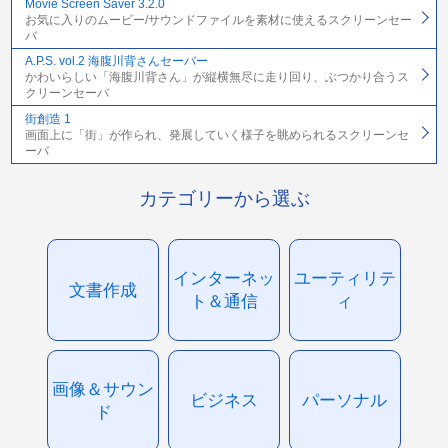
Movie Screen Saver 3.2.0
お気に入りのムービー/サウンドファイルを素材に使えるスクリーンセー
バ
A.P.S. vol.2 海腹川背さんセーバー
かわいらしい「海腹川背さん」が縦横無尽に走り回り、ぶつかり合うス
クリーンセーバ
街創造 1
画面上に「街」が作られ、発展していく様子を眺められるスクリーンセ
ーバ
カテゴリーから選ぶ
インターネッ
ユーティリテ
文書作成
ト＆通信
ィ
画像＆サウン
ビジネス
パーソナル
ド