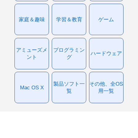
家庭＆趣味
学習＆教育
ゲーム
アミューズメ
プログラミン
ハードウェア
ント
グ
製品ソフト一
その他、全OS
Mac OS X
覧
用一覧