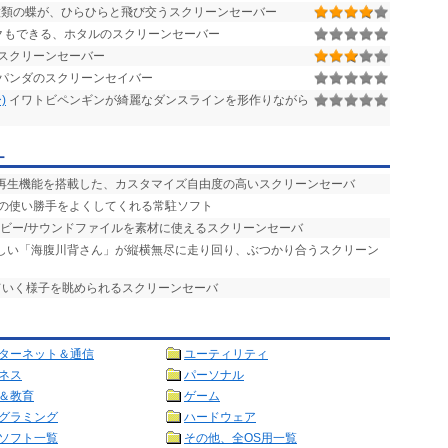
類の蝶が、ひらひらと飛び交うスクリーンセーバー
クもできる、ホタルのスクリーンセーバー
スクリーンセーバー
パンダのスクリーンセイバー
)
イワトビペンギンが綺麗なダンスラインを形作りながら
ー
楽再生機能を搭載した、カスタマイズ自由度の高いスクリーンセーバ
バの使い勝手をよくしてくれる常駐ソフト
ービー/サウンドファイルを素材に使えるスクリーンセーバ
らしい「海腹川背さん」が縦横無尽に走り回り、ぶつかり合うスクリーン
ていく様子を眺められるスクリーンセーバ
ターネット＆通信
ユーティリティ
ネス
パーソナル
＆教育
ゲーム
グラミング
ハードウェア
ソフト一覧
その他、全OS用一覧