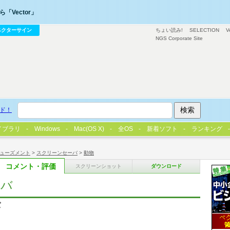
「Vector」
ベクターサイン
ちょい読み!
SELECTION
V
NGS Corporate Site
ド！
イブラリ
Windows
Mac(OS X)
全OS
新着ソフト
ランキング
ューズメント
>
スクリーンセーバ
>
動物
コメント・評価
スクリーンショット
ダウンロード
ーバ
バ