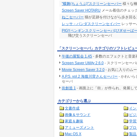
"蝶舞(ちょうぶ)"スクリーンセーバー
様々な種
Screen Saver HOTARU
メール着信のチェッ
ねこセーバー
猫が足跡を付けながら歩き回る
レッサ－パンダスクリーンセイバー
レッサー
PIGYペンギンスクリーンセーバ(ぴぎせーばー
飛び交うスクリーンセーバ
「スクリーンセーバ」カテゴリのソフトレビュ
午後の展覧会 1.45
- 多数のエフェクトと音
Screen Saver Utility 2.6.0
- スクリーンセー
Movie Screen Saver 3.2.0
- お気に入りのム
A.P.S. vol.2 海腹川背さんセーバー
- かわい
セーバ
街創造 1
- 画面上に「街」が作られ、発展し
カテゴリーから選ぶ
文書作成
イン
画像＆サウンド
ビジ
家庭＆趣味
学習
アミューズメント
プロ
Mac OS X
製品