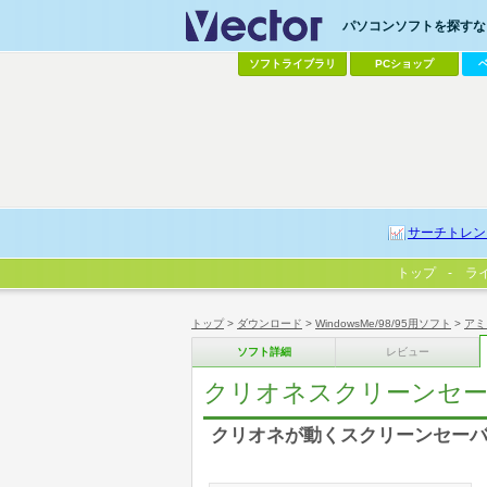
パソコンソフトを探すなら
ソフトライブラリ
PCショップ
サーチトレン
トップ
ラ
トップ
>
ダウンロード
>
WindowsMe/98/95用ソフト
>
アミ
ソフト詳細
レビュー
クリオネスクリーンセ
クリオネが動くスクリーンセー