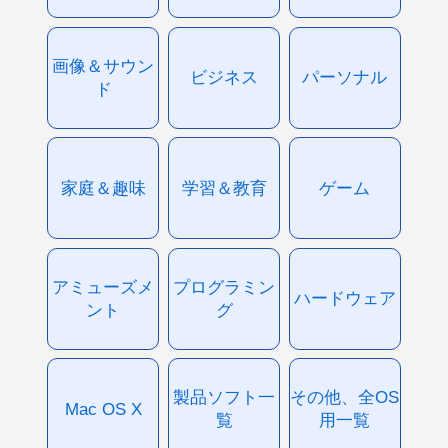
画像＆サウン
ビジネス
パーソナル
ド
家庭＆趣味
学習＆教育
ゲーム
アミューズメ
プログラミン
ハードウェア
ント
グ
製品ソフト一
その他、全OS
Mac OS X
覧
用一覧