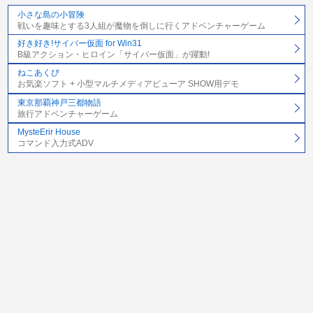
小さな島の小冒険
戦いを趣味とする3人組が魔物を倒しに行くアドベンチャーゲーム
好き好き!サイバー仮面 for Win31
B級アクション・ヒロイン「サイバー仮面」が躍動!
ねこあくび
お気楽ソフト + 小型マルチメディアビューア SHOW用デモ
東京那覇神戸三都物語
旅行アドベンチャーゲーム
MysteErir House
コマンド入力式ADV