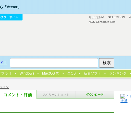
「Vector」
ベクターサイン
ちょい読み!
SELECTION
V
NGS Corporate Site
ド！
イブラリ
Windows
Mac(OS X)
全OS
新着ソフト
ランキング
ション
コメント・評価
スクリーンショット
ダウンロード