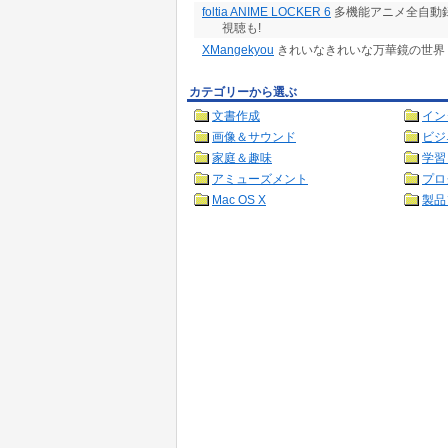
foltia ANIME LOCKER 6
多機能アニメ全自動録
視聴も!
XMangekyou
きれいなきれいな万華鏡の世界
カテゴリーから選ぶ
文書作成
イン
画像＆サウンド
ビジ
家庭＆趣味
学習
アミューズメント
プロ
Mac OS X
製品