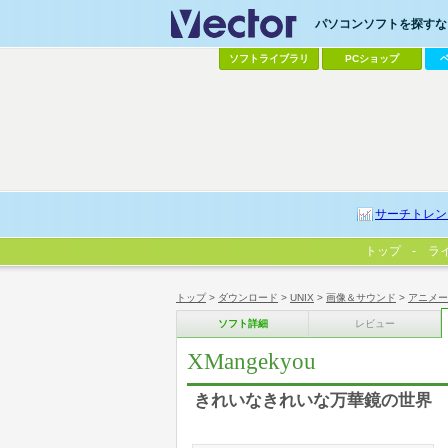
パソコンソフトを探すなら
ソフトライブラリ
PCショップ
サーチトレン
トップ
ラ
トップ
>
ダウンロード
>
UNIX
>
画像＆サウンド
>
アニメー
ソフト詳細
レビュー
XMangekyou
きれいなきれいな万華鏡の世界