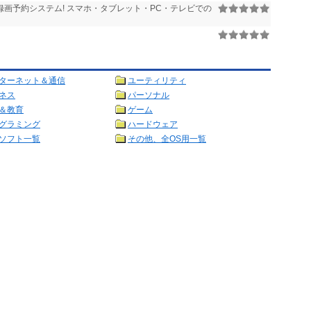
画予約システム! スマホ・タブレット・PC・テレビでの
ターネット＆通信
ユーティリティ
ネス
パーソナル
＆教育
ゲーム
グラミング
ハードウェア
ソフト一覧
その他、全OS用一覧