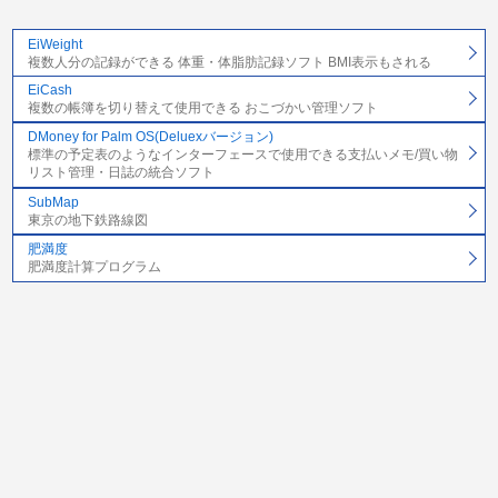
EiWeight
複数人分の記録ができる 体重・体脂肪記録ソフト BMI表示もされる
EiCash
複数の帳簿を切り替えて使用できる おこづかい管理ソフト
DMoney for Palm OS(Deluexバージョン)
標準の予定表のようなインターフェースで使用できる支払いメモ/買い物
リスト管理・日誌の統合ソフト
SubMap
東京の地下鉄路線図
肥満度
肥満度計算プログラム