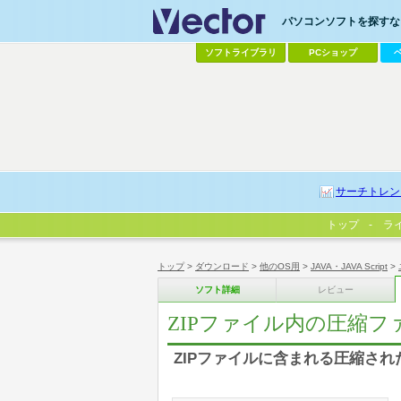
パソコンソフトを探すなら
ソフトライブラリ
PCショップ
サーチトレン
トップ
ラ
トップ
>
ダウンロード
>
他のOS用
>
JAVA・JAVA Script
>
ソフト詳細
レビュー
ZIPファイル内の圧縮フ
ZIPファイルに含まれる圧縮され