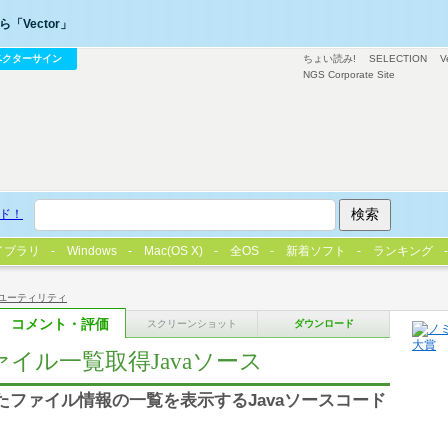
「Vector」
ベクターサイン
ちょい読み!
SELECTION
V
NGS Corporate Site
ド！
イブラリ
Windows
Mac(OS X)
全OS
新着ソフト
ランキング
ユーティリティ
コメント・評価
スクリーンショット
ダウンロード
ァイル一覧取得Javaソース
たファイル情報の一覧を表示するJavaソースコード