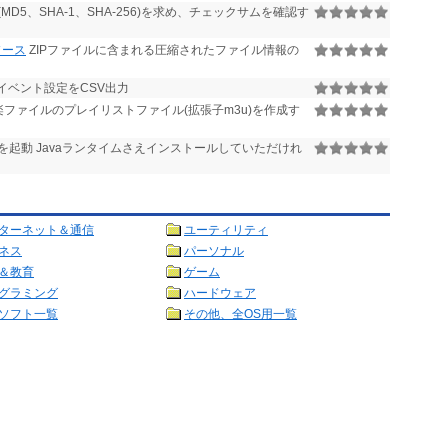
D5、SHA-1、SHA-256)を求め、チェックサムを確認す
ソース
ZIPファイルに含まれる圧縮されたファイル情報の
onfのイベント設定をCSV出力
音楽ファイルのプレイリストファイル(拡張子m3u)を作成す
起動 Javaランタイムさえインストールしていただけれ
ターネット＆通信
ユーティリティ
ネス
パーソナル
＆教育
ゲーム
グラミング
ハードウェア
ソフト一覧
その他、全OS用一覧