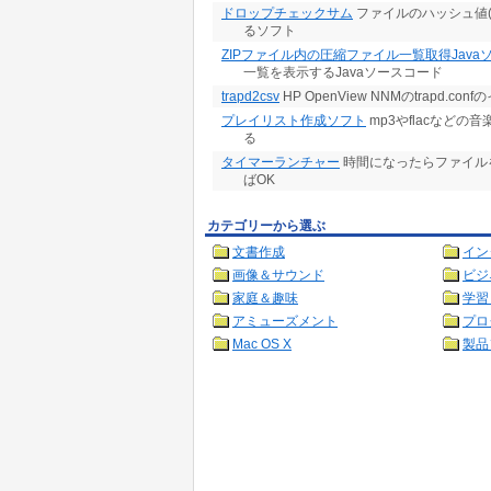
ドロップチェックサム
ファイルのハッシュ値(M
るソフト
ZIPファイル内の圧縮ファイル一覧取得Java
一覧を表示するJavaソースコード
trapd2csv
HP OpenView NNMのtrapd.c
プレイリスト作成ソフト
mp3やflacなどの
る
タイマーランチャー
時間になったらファイルを
ばOK
カテゴリーから選ぶ
文書作成
イン
画像＆サウンド
ビジ
家庭＆趣味
学習
アミューズメント
プロ
Mac OS X
製品