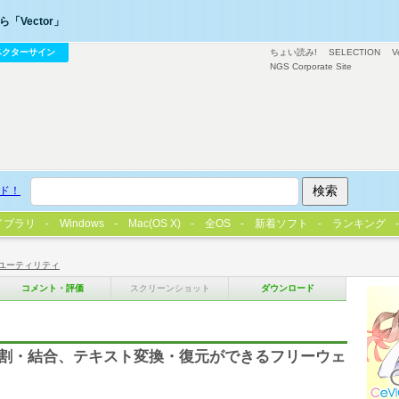
「Vector」
ベクターサイン
ちょい読み!
SELECTION
V
NGS Corporate Site
ド！
イブラリ
Windows
Mac(OS X)
全OS
新着ソフト
ランキング
ユーティリティ
コメント・評価
スクリーンショット
ダウンロード
分割・結合、テキスト変換・復元ができるフリーウェ