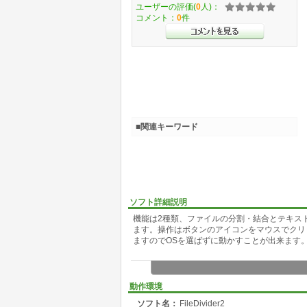
ユーザーの評価(
0
人)：
コメント：
0
件
■関連キーワード
ソフト詳細説明
機能は2種類、ファイルの分割・結合とテキスト
ます。操作はボタンのアイコンをマウスでクリ
ますのでOSを選ばずに動かすことが出来ます
動作環境
ソフト名：
FileDivider2