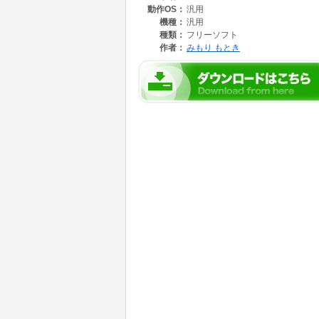
動作OS：
汎用
機種：
汎用
種類：
フリーソフト
作者：
みもり もとき