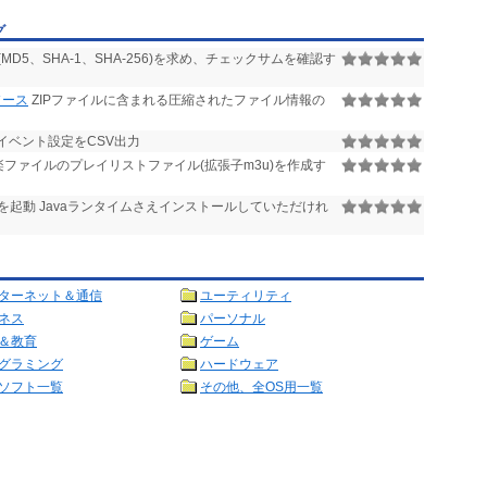
グ
D5、SHA-1、SHA-256)を求め、チェックサムを確認す
ソース
ZIPファイルに含まれる圧縮されたファイル情報の
onfのイベント設定をCSV出力
音楽ファイルのプレイリストファイル(拡張子m3u)を作成す
起動 Javaランタイムさえインストールしていただけれ
ターネット＆通信
ユーティリティ
ネス
パーソナル
＆教育
ゲーム
グラミング
ハードウェア
ソフト一覧
その他、全OS用一覧