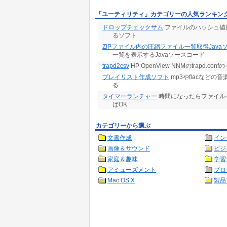
「ユーティリティ」カテゴリーの人気ランキン
ドロップチェックサム
ファイルのハッシュ値(M
るソフト
ZIPファイル内の圧縮ファイル一覧取得Java
一覧を表示するJavaソースコード
trapd2csv
HP OpenView NNMのtrapd.c
プレイリスト作成ソフト
mp3やflacなどの
る
タイマーランチャー
時間になったらファイルを
ばOK
カテゴリーから選ぶ
文書作成
イン
画像＆サウンド
ビジ
家庭＆趣味
学習
アミューズメント
プロ
Mac OS X
製品