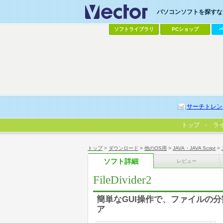
パソコンソフトを探すなら
ソフトライブラリ
PCショップ
サーチトレン
トップ
ラ
トップ
>
ダウンロード
>
他のOS用
>
JAVA・JAVA Script
>
ソフト詳細
レビュー
FileDivider2
簡単なGUI操作で、ファイルの
ア