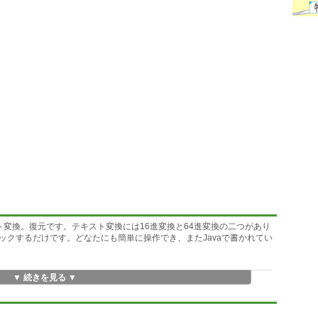
変換。復元です。テキスト変換には16進変換と64進変換の二つがあり
ックするだけです。どなたにも簡単に操作でき、またJavaで書かれてい
。
▼ 続きを見る ▼