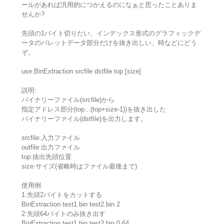
ールがあれば汎用的につかえるのになぁと思ったことありま
せんか?
先頭の1バイト切りたい、インデックス形式のグラフィックデ
ータのパレットデータ部分だけを抜き出しい、時などにどう
ぞ。
use:BinExtraction srcfile dstfile top [size]
説明:
バイナリーファイル(srcfile)から
指定アドレス部分(top...(top+size-1))を抜き出した
バイナリーファイル(dstfile)を出力します。
srcfile:入力ファイル
outfile:出力ファイル
top:抜出先頭位置
size:サイズ(省略時はファイル最後まで)
使用例
1:先頭2バイトをカットする
BinExtraction test1.bin test2.bin 2
2:先頭64バイトのみ抜き出す
BinExtraction test1.bin test2.bin 0 64