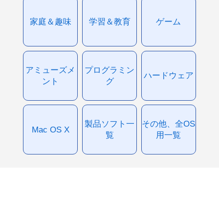
家庭＆趣味
学習＆教育
ゲーム
アミューズメ
プログラミン
ハードウェア
ント
グ
製品ソフト一
その他、全OS
Mac OS X
覧
用一覧