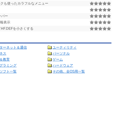
ィックも使ったカラフルなメニュー
ーバー
情報表示
HF.DEFを小さくする
ターネット＆通信
ユーティリティ
ネス
パーソナル
＆教育
ゲーム
グラミング
ハードウェア
ソフト一覧
その他、全OS用一覧