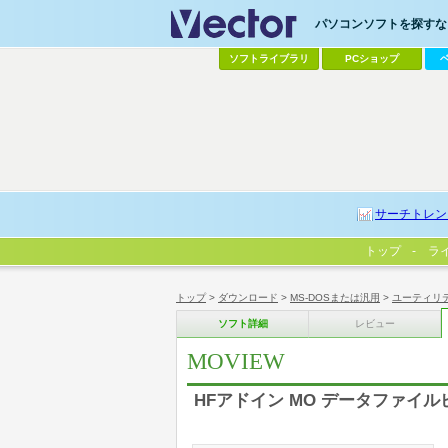
パソコンソフトを探すなら
ソフトライブラリ
PCショップ
サーチトレン
トップ
ラ
トップ
>
ダウンロード
>
MS-DOSまたは汎用
>
ユーティリ
ソフト詳細
レビュー
MOVIEW
HFアドイン MO データファイ