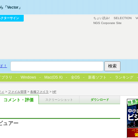
「Vector」
ベクターサイン
ちょい読み!
SELECTION
V
NGS Corporate Site
ド！
イブラリ
Windows
Mac(OS X)
全OS
新着ソフト
ランキング
ティ
>
ファイル管理
>
各種ファイラ
>
HF
コメント・評価
スクリーンショット
ダウンロード
ルビュアー