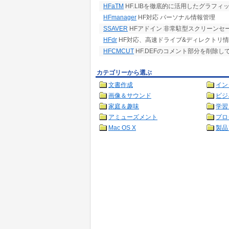
HFaTM
HF.LIBを徹底的に活用したグラフ
HFmanager
HF対応 パーソナル情報管理
SSAVER
HFアドイン 非常駐型スクリーンセ
HFdr
HF対応、高速ドライブ&ディレクトリ
HFCMCUT
HF.DEFのコメント部分を削除して
カテゴリーから選ぶ
文書作成
イン
画像＆サウンド
ビジ
家庭＆趣味
学習
アミューズメント
プロ
Mac OS X
製品