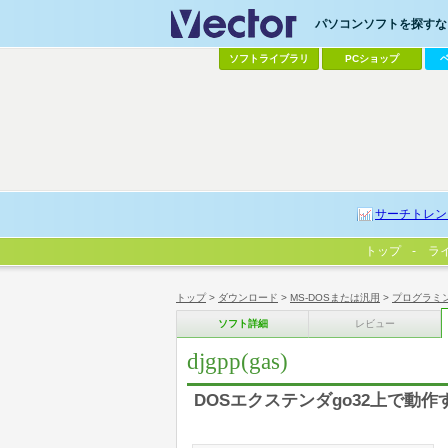
パソコンソフトを探すなら
ソフトライブラリ
PCショップ
サーチトレン
トップ
ラ
トップ
>
ダウンロード
>
MS-DOSまたは汎用
>
プログラミ
ソフト詳細
レビュー
djgpp(gas)
DOSエクステンダgo32上で動作