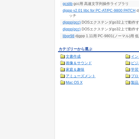
gcslib
gcc用 高速文字列操作ライブラリ
djgpp v2.01 libc for PC-AT/PC-9800 PATCH
d
ッチ
djgpp(gcc)
DOSエクステンダgo32上で動作するg
djgpp(gcc)
DOSエクステンダgo32上で動作する
libgr98
djgpp 1.11用 PC-9801(ノーマ
カテゴリーから選ぶ
文書作成
イン
画像＆サウンド
ビジ
家庭＆趣味
学習
アミューズメント
プロ
Mac OS X
製品