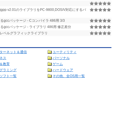
jgpp v2.01のライブラリをPC-9800,DOS/V対応にするパ
ccパッケージ - Cコンパイラ 486用 3/3
gccパッケージ - ライブラリ 486用 修正差分
ル)用 低レベルグラフィックライブラリ
ターネット＆通信
ユーティリティ
ネス
パーソナル
＆教育
ゲーム
グラミング
ハードウェア
ソフト一覧
その他、全OS用一覧