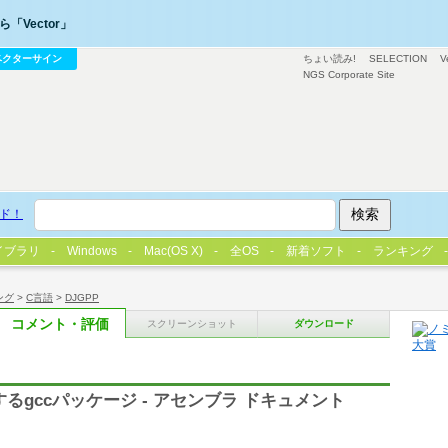
「Vector」
ベクターサイン
ちょい読み!
SELECTION
V
NGS Corporate Site
ド！
イブラリ
Windows
Mac(OS X)
全OS
新着ソフト
ランキング
ング
>
C言語
>
DJGPP
コメント・評価
スクリーンショット
ダウンロード
するgccパッケージ - アセンブラ ドキュメント