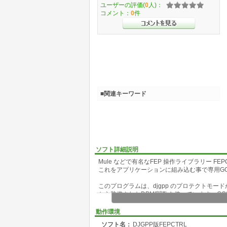
ユーザーの評価(
0
人)：
コメント：
0
件
■関連キーワード
ソフト詳細説明
Mule などで有名なFEP 操作ライブラリー FEPCT
これをアプリケーションに組み込む事で専用G
このプログラムは、djgpp のプロテクトモードから
から装備されたDPMI関数を使っています。GO32 は
の関数をシミュレートするためVCPI環境でも
動作環境
ソフト名：
DJGPP版FEPCTRL