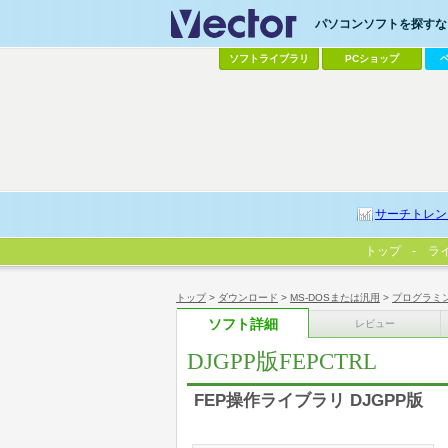
パソコンソフトを探すなら
ソフトライブラリ
PCショップ
サーチトレン
トップ
ラ
トップ
>
ダウンロード
>
MS-DOSまたは汎用
>
プログラミ
ソフト詳細
レビュー
DJGPP版FEPCTRL
FEP操作ライブラリ DJGPP版