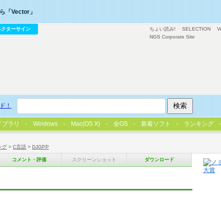
「Vector」
ベクターサイン
ちょい読み!
SELECTION
V
NGS Corporate Site
ド！
イブラリ
Windows
Mac(OS X)
全OS
新着ソフト
ランキング
ング
>
C言語
>
DJGPP
コメント・評価
スクリーンショット
ダウンロード