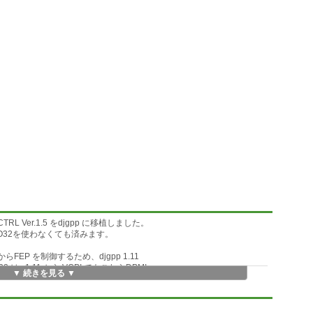
RL Ver.1.5 をdjgpp に移植しました。
O32を使わなくても済みます。
FEP を制御するため、djgpp 1.11
 v1.11 から VCPI でもこれらDPMI
▼ 続きを見る ▼
作動します。