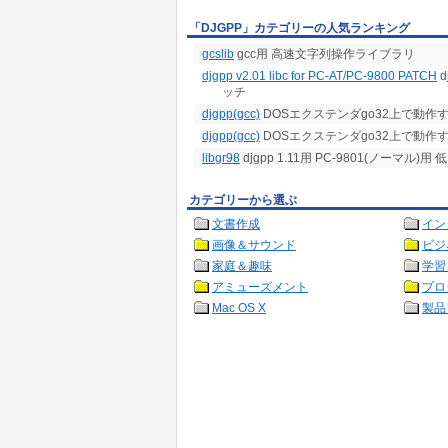
「DJGPP」カテゴリーの人気ランキング
gcslib
gcc用 高速文字列操作ライブラリ
djgpp v2.01 libc for PC-AT/PC-9800 PATCH
d
ッチ
djgpp(gcc)
DOSエクステンダgo32上で動作するg
djgpp(gcc)
DOSエクステンダgo32上で動作する
libgr98
djgpp 1.11用 PC-9801(ノーマ
カテゴリーから選ぶ
文書作成
イン
画像＆サウンド
ビジ
家庭＆趣味
学習
アミューズメント
プロ
Mac OS X
製品