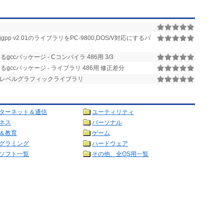
jgpp v2.01のライブラリをPC-9800,DOS/V対応にするパ
ccパッケージ - Cコンパイラ 486用 3/3
gccパッケージ - ライブラリ 486用 修正差分
ル)用 低レベルグラフィックライブラリ
ターネット＆通信
ユーティリティ
ネス
パーソナル
＆教育
ゲーム
グラミング
ハードウェア
ソフト一覧
その他、全OS用一覧