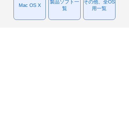
製品ソフト一
その他、全OS
Mac OS X
覧
用一覧