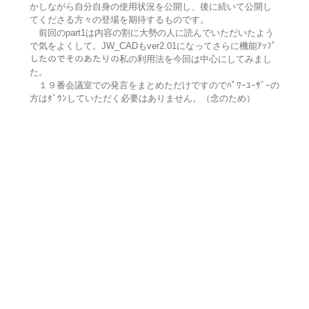
かしながら自分自身の使用状況を公開し、後に続いて公開し
てくださる方々の登場を期待するものです。
前回のpart1は内容の割に大勢の人に読んでいただいたよう
で気をよくして。JW_CADもver2.01になってさらに機能ｱｯﾌﾟ
したのでそのあたりの私の利用法を今回は中心にしてみまし
た。
１９番会議室での発言をまとめただけですのでﾊﾟﾜｰﾕｰｻﾞｰの
方はﾀﾞｳﾝしていただく必要はありません。（念のため）