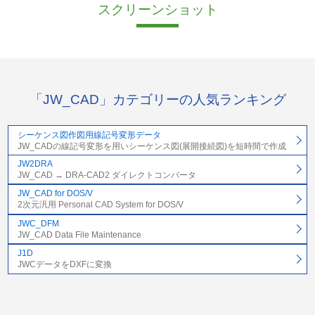
スクリーンショット
「JW_CAD」カテゴリーの人気ランキング
シーケンス図作図用線記号変形データ
JW_CADの線記号変形を用いシーケンス図(展開接続図)を短時間で作成
JW2DRA
JW_CAD → DRA-CAD2 ダイレクトコンバータ
JW_CAD for DOS/V
2次元汎用 Personal CAD System for DOS/V
JWC_DFM
JW_CAD Data File Maintenance
J1D
JWCデータをDXFに変換