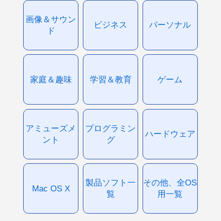
画像＆サウン
ビジネス
パーソナル
ド
家庭＆趣味
学習＆教育
ゲーム
アミューズメ
プログラミン
ハードウェア
ント
グ
製品ソフト一
その他、全OS
Mac OS X
覧
用一覧