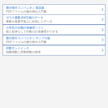
微分積分コンパニオン 製品版
PDFファイルの微分積分入門書
ガウス素数 約9万個のデータ
素数を複素平面上に拡張したデータ
小学生の分数計算練習ソフト
紙と鉛筆なしで分数の計算練習ができる
微分積分コンパニオン サンプル版
PDFファイルの微分積分入門書
対数サンドイッチ
指数関数と対数関数の雑考