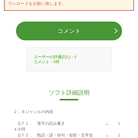
ウンロードをお願い致します。
コメント
ユーザーの評価(
人)：
0
0
コメント：
件
0
ソフト詳細説明
２．８ジャンルの内容
ＱＴ１． 漢字の読み書き → １
４９問
ＱＴ２． 熟語・諺・俳句・短歌・文学史 → １