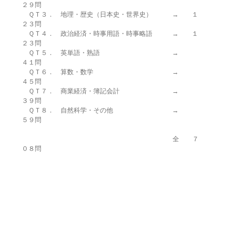
２９問
ＱＴ３． 地理・歴史（日本史・世界史） → １
２３問
ＱＴ４． 政治経済・時事用語・時事略語 → １
２３問
ＱＴ５． 英単語・熟語 →
４１問
ＱＴ６． 算数・数学 →
４５問
ＱＴ７． 商業経済・簿記会計 →
３９問
ＱＴ８． 自然科学・その他 →
５９問
全 ７
０８問