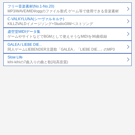
フリー音楽素材(No.1-No.20)
MP3/WAVE/MIDI/oggのファイル形式 ゲーム等で使用できる音楽素材
C-VALKYLUNA(シーヴァルキルナ)
KILLZVALDイメージソング+StudioGIWベストソング
虚空堂MIDIデータ集
ゲームやサイトなどでBGMとして使えそうなMIDIを96曲収録
GALEA / LIEBE DIE...
同人ゲームLIEBENDER主題歌「GALEA」「LIEBE DIE...」のMP3
Slow Life
kihi-kihiの7曲入りの曲と歌詞(高音質)