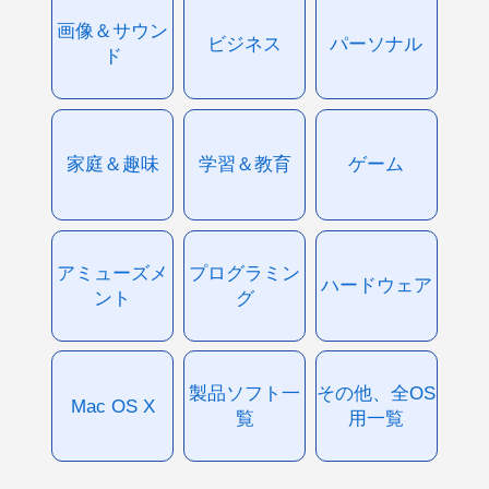
画像＆サウン
ビジネス
パーソナル
ド
家庭＆趣味
学習＆教育
ゲーム
アミューズメ
プログラミン
ハードウェア
ント
グ
製品ソフト一
その他、全OS
Mac OS X
覧
用一覧