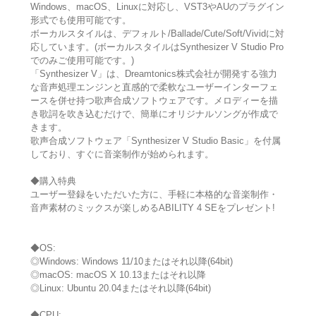
Windows、macOS、Linuxに対応し、VST3やAUのプラグイン
形式でも使用可能です。
ボーカルスタイルは、デフォルト/Ballade/Cute/Soft/Vividに対
応しています。(ボーカルスタイルはSynthesizer V Studio Pro
でのみご使用可能です。)
「Synthesizer V」は、Dreamtonics株式会社が開発する強力
な音声処理エンジンと直感的で柔軟なユーザーインターフェ
ースを併せ持つ歌声合成ソフトウェアです。メロディーを描
き歌詞を吹き込むだけで、簡単にオリジナルソングが作成で
きます。
歌声合成ソフトウェア「Synthesizer V Studio Basic」を付属
しており、すぐに音楽制作が始められます。
◆購入特典
ユーザー登録をいただいた方に、手軽に本格的な音楽制作・
音声素材のミックスが楽しめるABILITY 4 SEをプレゼント!
◆OS:
◎Windows: Windows 11/10またはそれ以降(64bit)
◎macOS: macOS X 10.13またはそれ以降
◎Linux: Ubuntu 20.04またはそれ以降(64bit)
◆CPU: