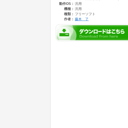
動作OS：
汎用
機種：
汎用
種類：
フリーソフト
作者：
藤木 了