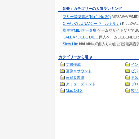
「音楽」カテゴリーの人気ランキング
フリー音楽素材(No.1-No.20)
MP3/WAVE/
C-VALKYLUNA(シーヴァルキルナ)
KILLZV
虚空堂MIDIデータ集
ゲームやサイトなどでBG
GALEA / LIEBE DIE...
同人ゲームLIEBENDER主
Slow Life
kihi-kihiの7曲入りの曲と歌詞(高音質
カテゴリーから選ぶ
文書作成
イン
画像＆サウンド
ビジ
家庭＆趣味
学習
アミューズメント
プロ
Mac OS X
製品