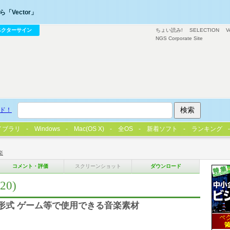
「Vector」
ベクターサイン
ちょい読み!
SELECTION
V
NGS Corporate Site
ド！
イブラリ
Windows
Mac(OS X)
全OS
新着ソフト
ランキング
楽
コメント・評価
スクリーンショット
ダウンロード
20)
ファイル形式 ゲーム等で使用できる音楽素材