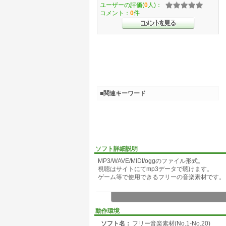
ユーザーの評価(
0
人)：
コメント：
0
件
■関連キーワード
ソフト詳細説明
MP3/WAVE/MIDI/oggのファイル形式。
視聴はサイトにてmp3データで聴けます。
ゲーム等で使用できるフリーの音楽素材です。
動作環境
ソフト名：
フリー音楽素材(No.1-No.20)