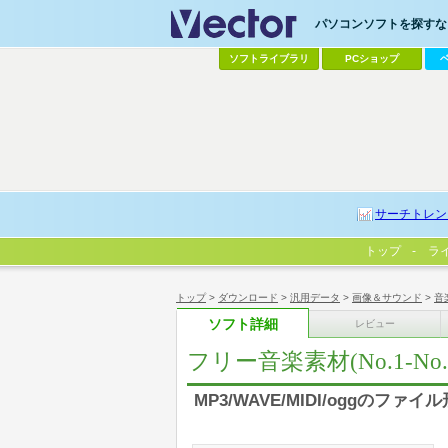
パソコンソフトを探すなら
ソフトライブラリ
PCショップ
サーチトレン
トップ
ラ
トップ
>
ダウンロード
>
汎用データ
>
画像＆サウンド
>
音
ソフト詳細
レビュー
フリー音楽素材(No.1-No.
MP3/WAVE/MIDI/oggの