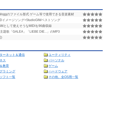
MIDI/oggのファイル形式 ゲーム等で使用できる音楽素材
ALDイメージソング+StudioGIWベストソング
Mとして使えそうなMIDIを96曲収録
題歌「GALEA」「LIEBE DIE...」のMP3
)
ターネット＆通信
ユーティリティ
ネス
パーソナル
＆教育
ゲーム
グラミング
ハードウェア
ソフト一覧
その他、全OS用一覧