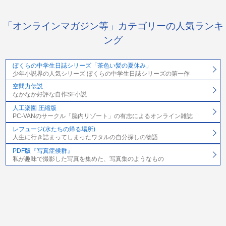
「オンラインマガジン等」カテゴリーの人気ランキ
ング
ぼくらの中学生日誌シリーズ「茶色い髪の夏休み」
少年小説界の人気シリーズ ぼくらの中学生日誌シリーズの第一作
空間力伝説
なかなか好評な自作SF小説
人工楽園 圧縮版
PC-VANのサークル「脳内リゾート」の有志によるオンライン雑誌
レフュージ(水たちの帰る場所)
人生に行き詰まってしまったワタルの自分探しの物語
PDF版『写真症候群』
私が趣味で撮影した写真を集めた、写真集のようなもの