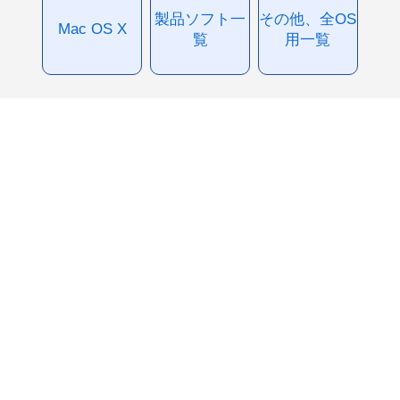
製品ソフト一
その他、全OS
Mac OS X
覧
用一覧