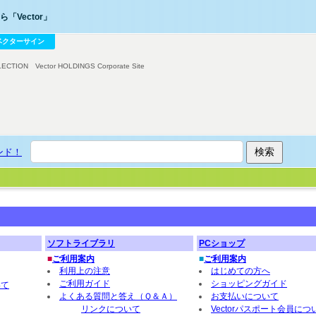
「Vector」
ベクターサイン
LECTION
Vector HOLDINGS Corporate Site
ンド！
ソフトライブラリ
PCショップ
■
ご利用案内
■
ご利用案内
利用上の注意
はじめての方へ
ご利用ガイド
ショッピングガイド
いて
よくある質問と答え（Ｑ＆Ａ）
お支払いについて
リンクについて
Vectorパスポート会員につ