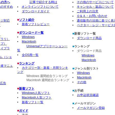
スの方へ
記事で紹介する時は
その他のサービスについて
録のすすめ
オンラインソフトについて
キャンセル・返品について
ダウンロードガイド
ご利用上の注意
Ｑ＆Ａ・お問い合わせ
■
ソフト紹介
レジ対応
通信販売の法規に基づく表
新着ソフトレビュー
更
ベクター・レジ・サービス
■
ダウンロード一覧
■
新着ソフト一覧
了
Windows
ダウンロード商品
ブラリ）
Macintosh
ップ）
Universalアプリケーション一
■
ランキング
ライブラ
覧
ダウンロード商品
全OS用一覧
Windows
ーム（ショ
Macintosh
■
ランキング
作者マニュ
カテゴリー別・新着・月間ランキ
■
ジャンル別リスト
ング
Windows
Windows 週間総合ランキング
Macintosh
Macintosh 週間総合ランキング
その他
ー広告
■
新着ソフト
■
お手続
Windows人気ソフト
お申込状況確認
Macintosh人気ソフト
新着ソフト一覧
■
メールマガジン
メールマガジン登録
■
ガイド