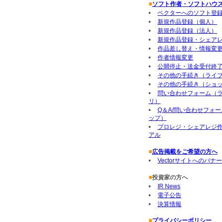
■
ソフト作者・ソフトハウ
ベクターへのソフト登
新規作品登録（個人）
新規作品登録（法人）
新規作品登録・シェア
作品差し替え・情報変
作者情報変更
公開停止・送金受付終
その他の手続き（ライ
その他の手続き（ショ
問い合わせフォーム（
リ）
Q＆A/問い合わせフォ
ップ）
プロレジ・シェアレジ
アル
■
広告掲載をご希望の方へ
Vectorサイトへのバナ
■
投資家の方へ
IR News
電子公告
決算情報
■
プライバシーポリシー