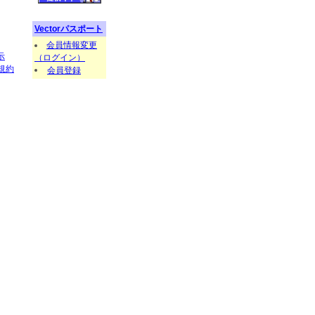
Vectorパスポート
会員情報変更
示
（ログイン）
規約
会員登録