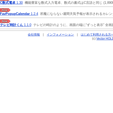
C数式電卓
1.30
機能豊富な数式入力電卓、数式の書式はC言語と同じ
(1,890
FavPopupCalendar
1.2.4
邪魔にならない週間天気予報が表示されるカレン
テレビ時計くん
1.1.0
テレビの時計のように、画面の端に“ずっと表示” 全
会社情報
|
インフォメーション
|
はじめて利用される方
(c)
Vector HOL