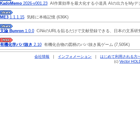
KadoMemo
2026-v001.23
AI作業効率を最大化する小道具 AIの出力をMy
ME3
1.1.1.15
気軽に本格記憶
(636K)
文論 Bunron
1.0.0
CiNiiのURLを貼るだけで文献登録できる、日本の文系
有機化学ババ抜き
2.10
有機化合物の図柄のババ抜き風ゲーム
(7,505K)
会社情報
|
インフォメーション
|
はじめて利用される方
(c)
Vector HOL