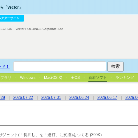
「Vector」
ベクターサイン
LECTION
Vector HOLDINGS Corporate Site
ンド！
イブラリ
Windows
Mac(OS X)
全OS
新着ソフト
ランキング
.29
|
2026.07.22
|
2026.07.01
|
2026.06.24
|
2026.06.17
|
2026.0
ジェット(「長押し」を「連打」に変換)をつくる
(399K)