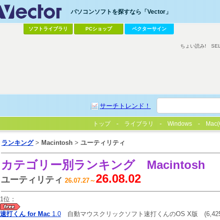
パソコンソフトを探すなら「Vector」
ソフトライブラリ
PCショップ
ベクターサイン
ちょい読み!
SE
サーチトレンド！
トップ
ライブラリ
Windows
Mac(
ランキング
>
Macintosh
>
ユーティリティ
カテゴリー別ランキング
Macintosh
26.08.02
ユーティリティ
26.07.27～
1位：
速打くん for Mac
1.0
自動マウスクリックソフト速打くんのOS X版
(6,42