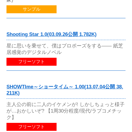
サンプル
Shooting Star 1.0(03.09.26公開 1,782K)
星に思いを乗せて、僕はプロポーズをする―― 紙芝
居感覚のデジタルノベル
フリーソフト
SHOWTIme～ショータイム～ 1.00(13.07.04公開 38,
211K)
主人公の前に二人のイケメンが! しかしちょっと様子
が…おかしいぞ? 【1周30分程度/現代/ラブコメチッ
ク】
フリーソフト