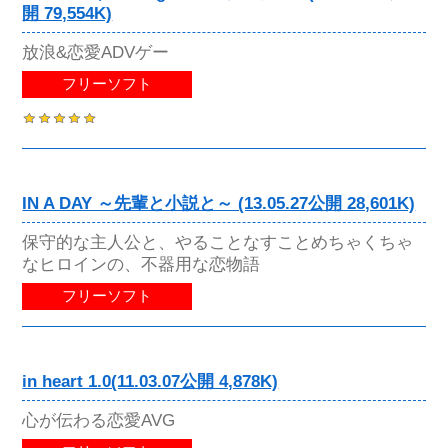
開 79,554K)
放浪&恋愛ADVゲー
フリーソフト
IN A DAY ～先輩と小説と～ (13.05.27公開 28,601K)
保守的な主人公と、やることなすことめちゃくちゃ
なヒロインの、不器用な恋物語
フリーソフト
in heart 1.0(11.03.07公開 4,878K)
心が伝わる恋愛AVG