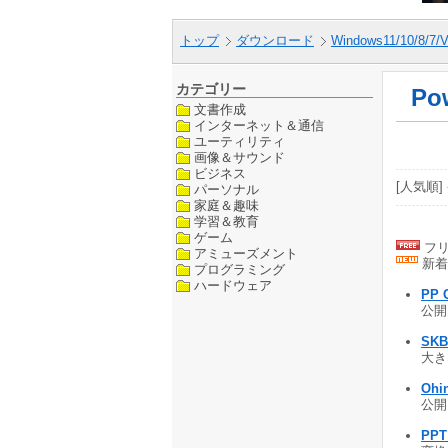
トップ
ダウンロード
Windows11/10/8/7/V
カテゴリー
Po
文書作成
インターネット＆通信
ユーティリティ
画像＆サウンド
ビジネス
[人気順] 
パーソナル
家庭＆趣味
学習＆教育
ゲーム
フリ
アミューズメント
新着
プログラミング
ハードウェア
PP 
公開 
SK
大き
Ohi
公開 
PPT 