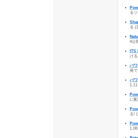
Po
るツー
Shap
る (
Natu
4公開
ITS
ける 
パワ
発でリ
パワ
1.1
Pow
に配布
Pow
る! 
Pow
1.0
Pptx