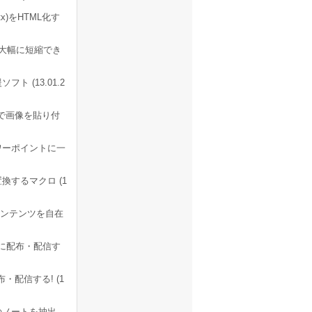
ptx)をHTML化す
を大幅に短縮でき
 (13.01.2
プで画像を貼り付
ワーポイントに一
置換するマクロ (1
コンテンツを自在
在に配布・配信す
配信する! (1
ドのノートを抽出