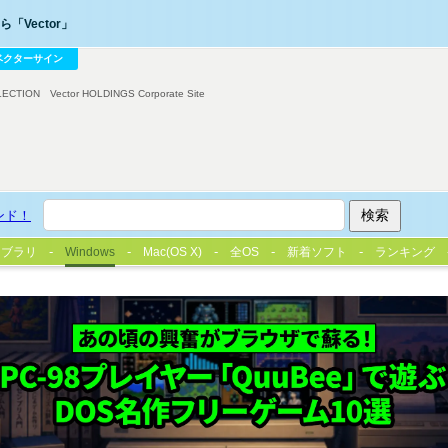
「Vector」
ベクターサイン
LECTION
Vector HOLDINGS Corporate Site
ンド！
イブラリ
Windows
Mac(OS X)
全OS
新着ソフト
ランキング