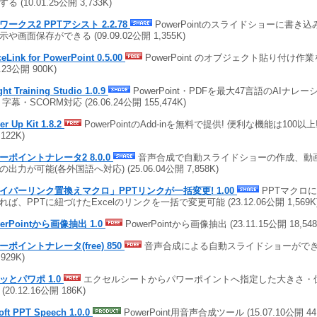
る (10.01.25公開 3,733K)
ワークス2 PPTアシスト 2.2.78
PowerPointのスライドショーに書き
示や画面保存ができる (09.09.02公開 1,355K)
ceLink for PowerPoint 0.5.00
PowerPoint のオブジェクト貼り付け作業
0.23公開 900K)
ght Training Studio 1.0.9
PowerPoint・PDFを最大47言語のAIナ
字幕・SCORM対応 (26.06.24公開 155,474K)
r Up Kit 1.8.2
PowerPointのAdd-inを無料で提供! 便利な機能は100以上! (
,122K)
ーポイントナレータ2 8.0.0
音声合成で自動スライドショーの作成、動画
の出力が可能(各外国語へ対応) (25.06.04公開 7,858K)
イパーリンク置換えマクロ」PPTリンクが一括変更! 1.00
PPTマクロ
れば、PPTに紐づけたExcelのリンクを一括で変更可能 (23.12.06公開 1,569K
erPointから画像抽出 1.0
PowerPointから画像抽出 (23.11.15公開 18,548
ーポイントナレータ(free) 850
音声合成による自動スライドショーができる (
,929K)
ッとパワポ 1.0
エクセルシートからパワーポイントへ指定した大きさ・
(20.12.16公開 186K)
oft PPT Speech 1.0.0
PowerPoint用音声合成ツール (15.07.10公開 44,