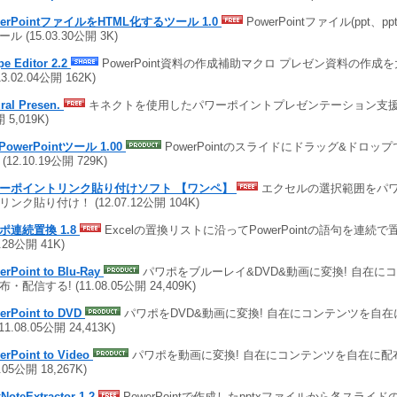
werPointファイルをHTML化するツール 1.0
PowerPointファイル(ppt、p
ル (15.03.30公開 3K)
e Editor 2.2
PowerPoint資料の作成補助マクロ プレゼン資料の作成
13.02.04公開 162K)
ral Presen.
キネクトを使用したパワーポイントプレゼンテーション支援ソフト
 5,019K)
 PowerPointツール 1.00
PowerPointのスライドにドラッグ&ドロッ
(12.10.19公開 729K)
ーポイントリンク貼り付けソフト 【ワンペ】
エクセルの選択範囲をパ
ンク貼り付け！ (12.07.12公開 104K)
ポ連続置換 1.8
Excelの置換リストに沿ってPowerPointの語句を連続で
1.28公開 41K)
erPoint to Blu-Ray
パワポをブルーレイ&DVD&動画に変換! 自在に
・配信する! (11.08.05公開 24,409K)
erPoint to DVD
パワポをDVD&動画に変換! 自在にコンテンツを自
(11.08.05公開 24,413K)
erPoint to Video
パワポを動画に変換! 自在にコンテンツを自在に配布・
8.05公開 18,267K)
NoteExtractor 1.2
PowerPointで作成したpptxファイルから各スライ