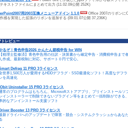
テキストファイルにまとめて出力 (11.02.09公開 252K)
erPoint2007用2003互換メニューアドイン 1.1.0
Office 2007のリボンにOf
作感を実現した拡張のリボンを追加する (09.01.07公開 37,236K)
フトレビュー
やるぞ！青色申告2026 かんたん節税申告 for WIN
【税理士監修済】青色申告用の仕訳・決算書から確定申告・消費税申告まで
ん作成。最新税制に対応。サポート０円で安心。
Smart Defrag 11 PRO 3ライセンス
全世界1,500万人が愛用するHDDデフラグ・SSD最適化ソフト！高度なデフ
ンを高速化
IObit Uninstaller 15 PRO 3ライセンス
通常のプログラムはもちろん、Microsoftストアアプリ、プリインストール
ンインストーラーで削除できないプラグイン等をまとめて一括削除ができる
率的なアンインストール支援ソフト
Driver Booster 13 PRO 3ライセンス
最新ドライバへのアップデートで障害・競合・システムクラッシュからあな
る