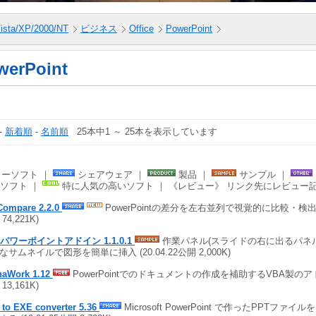
ista/XP/2000/NT
ビジネス
Office
PowerPoint
werPoint
-
新着順
-
名前順
25本中1 ～ 25本を表示しています
ーソフト ｜
シェアウェア ｜
製品 ｜
サンプル ｜
ソフト ｜
特に人気の高いソフト ｜ 《レビュー》 リンク先にレビュー
Compare 2.2.0
PowerPointの差分を左右並列で視覚的に比較・検出する 
74,221K)
Bパワーポイントアドイン 1.1.0.1
作業パネル(スライドの右に出るパネ
なサムネイルで図形を簡単に挿入 (20.04.22公開 2,000K)
naWork 1.12
PowerPointでのドキュメントの作成を補助するVBA製のアドイン
13,161K)
to EXE converter 5.36
Microsoft PowerPoint で作ったPPTファ