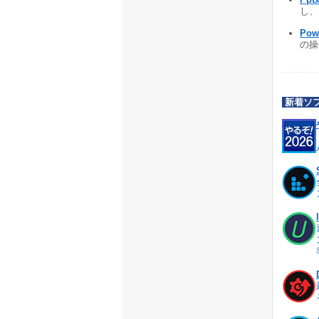
し、
Pow
の操
新着ソ