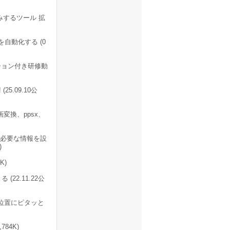
込みするツール 拡
を自動化する (0
レーション付き研修動
25.09.10公
変換、ppsx、
に必要な情報を設
)
K)
22.11.22公
位置にピタッと
784K)