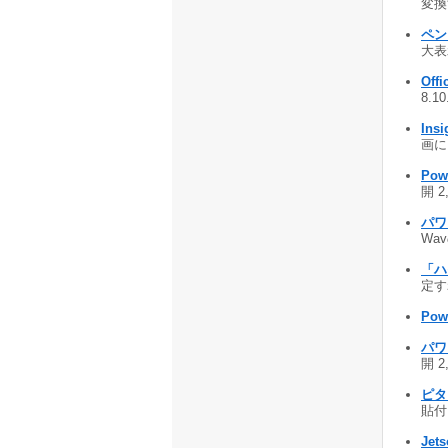
変換す
ペン
大表
Offi
8.1
Insi
画に 
Powe
開 2
パワ
Wav
「ハ
定す
Pow
パワ
開 2
ピタ
貼付 
Jets