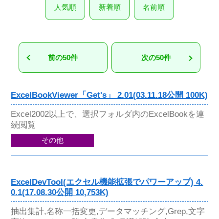
人気順
新着順
名前順
前の50件
次の50件
ExcelBookViewer「Get's」 2.01(03.11.18公開 100K)
Excel2002以上で、選択フォルダ内のExcelBookを連
続閲覧
その他
ExcelDevTool(エクセル機能拡張でパワーアップ) 4.
0.1(17.08.30公開 10,753K)
抽出集計,名称一括変更,データマッチング,Grep,文字