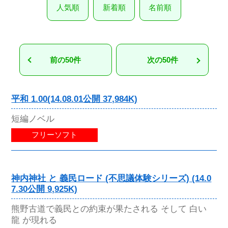
人気順
新着順
名前順
前の50件
次の50件
平和 1.00(14.08.01公開 37,984K)
短編ノベル
フリーソフト
神内神社 と 義民ロード (不思議体験シリーズ) (14.0
7.30公開 9,925K)
熊野古道で義民との約束が果たされる そして 白い
龍 が現れる