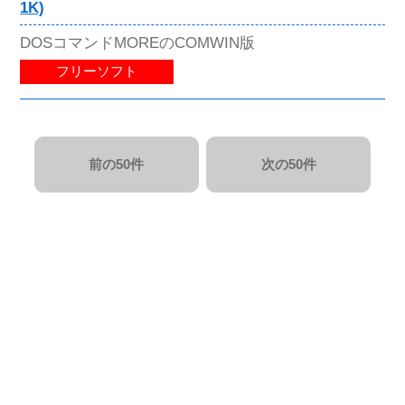
1K)
DOSコマンドMOREのCOMWIN版
フリーソフト
前の50件
次の50件