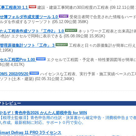
工事工程表30 1.1
建設・建築工事関連の30日程度の工程表 (09.12.11公開 1
せ簿フォルダ作成支援ツール 1.0
受発注者間で合意された情報をハー
ルダを作成するフリーソフト (05.12.09公開 358K)
たん工程表作成ソフト「工作2」 1.0
ネットワーク工程表と出来高計画
赤色)が エクセルで同時に表示できる (05.08.09公開 15,951K)
管理原価集計ソフト「工作」 3
工程表と日々の原価集計が簡単に行える (0
2,195K)
セル工程図Pro 1.00
エクセルで工程図・予定表・特性要因図等が簡単に作
24公開 4,017K)
OMS 2002/05/20
ハイセンスな工程表、実行予算・施工実績ベースの工
フト(土木・建築) (02.05.31公開 2,346K)
フトレビュー
やるぞ！青色申告2026 かんたん節税申告 for WIN
【税理士監修済】青色申告用の仕訳・決算書から確定申告・消費税申告まで
ん作成。最新税制に対応。サポート０円で安心。
Smart Defrag 11 PRO 3ライセンス