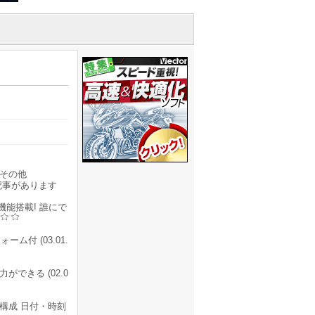
その他
記事があります
能搭載! 誰にで
付 (03.01.
できる (02.0
構成 日付・時刻