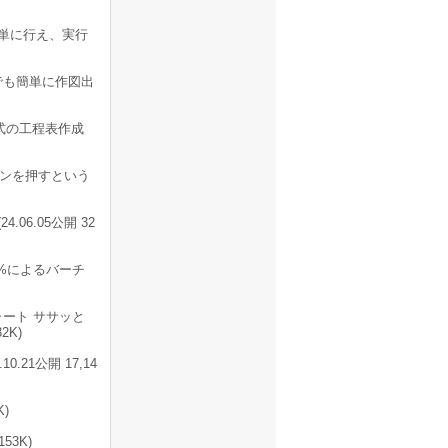
単に行え、実行
でも簡単に作図出
式の工程表作成
ンを押すという
06.05公開 32
率%によるバーチ
ート ササッと
2K)
21公開 17,14
)
53K)