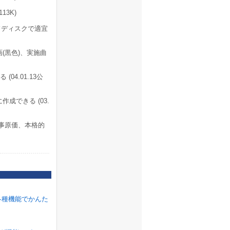
13K)
ドディスクで適宜
(黒色)、実施曲
4.01.13公
成できる (03.
事原価、本格的
各種機能でかんた