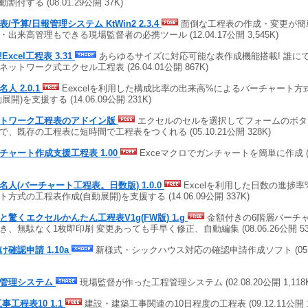
割付する (08.01.29公開 37K)
表/予算/日報管理システム KtWin2 2.3.4
面倒な工程表の作成・変更が簡
・出来高管理もできる現場監督者の必携ツール (12.04.17公開 3,545K)
Excel工程表 3.31
あらゆるサイズに対応可能な表作成機能搭載! 誰に
ネットワーク式エクセル工程表 (26.04.01公開 867K)
人 2.0.1
Eexcelを利用した構成比率の出来高%によるバーチャート方
展開)を支援する (14.06.09公開 231K)
トワーク工程表のアドイン版
エクセルのセルを選択してフォームのボタ
で、既存の工程表に短時間で工程表をつくれる (05.10.21公開 328K)
チャート作成支援工程表 1.00
Exceマクロでガンチャートを簡単に作成 (24.
名人(バーチャート工程表。日数版) 1.0.0
Excelを利用した日数の進捗
ト方式の工程表作成(自動展開)を支援する (14.06.09公開 337K)
と驚くエクセルかんたん工程表V1g(FW版) 1.g
金額付きの6階層バーチャ
き、無駄なく1枚即印刷 変更あっても手早く修正、自動編集 (08.06.26公開 53
け確認申請 1.10a
新様式・シックハウス対応の確認申請作成ソフト (05.10.
管理システム
現場監督が作った工程管理システム (02.08.20公開 1,118K
工事工程表10 1.1
建設・建築工事関連の10日程度の工程表 (09.12.11公開 1