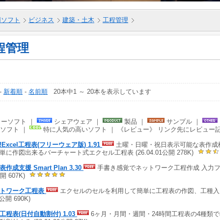
5用ソフト
ビジネス
建築・土木
工程管理
程管理
-
新着順
-
名前順
20本中1 ～ 20本を表示しています
ーソフト ｜
シェアウェア ｜
製品 ｜
サンプル ｜
ソフト ｜
特に人気の高いソフト ｜ 《レビュー》 リンク先にレビュー
!Excel工程表(フリーウェア版) 1.91
土曜・日曜・祝日表示可能な表作成機
単に作図出来るバーチャート式エクセル工程表 (26.04.01公開 278K)
作成支援 Smart Plan 3.30
手書き感覚でネットワーク工程作成 入力フォーム
開 607K)
トワーク工程表
エクセルのセルを利用して簡単に工程表の作図、工種入力が
9公開 690K)
工程表(日付自動割付) 1.03
6ヶ月・月間・週間・24時間工程表の4種類で