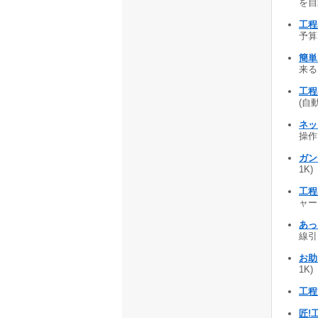
を自動
工程
予算
簡単!
来る
工程名
(自動
ネッ
操作
ガン
1K)
工程
ャー
あっ
線引
お助
1K)
工程
匠!