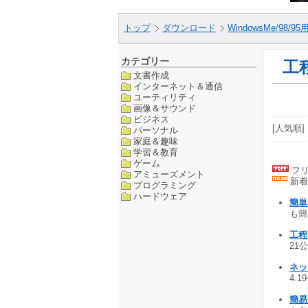
トップ
ダウンロード
WindowsMe/98/9
カテゴリー
工
文書作成
インターネット＆通信
ユーティリティ
画像＆サウンド
ビジネス
[人気順] 
パーソナル
家庭＆趣味
学習＆教育
ゲーム
フリ
アミューズメント
新着
プログラミング
ハードウェア
簡単
も簡
工程表
21公
ネッ
4.1
簡易