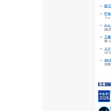
匠!
打合
フォ
かん
線(
工程
開 1
エク
10.
AIC
実務ソ
新着ソ