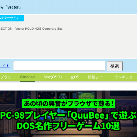
「Vector」
ベクターサイン
LECTION
Vector HOLDINGS Corporate Site
ンド！
イブラリ
Windows
Mac(OS X)
全OS
新着ソフト
ランキング