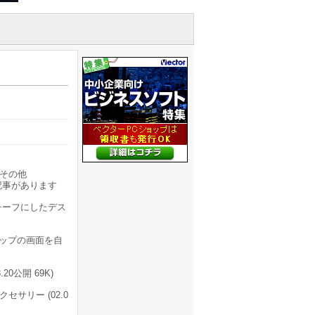
その他
記事があります
チーフにしたデス
ップの画面を自
20公開 69K)
サリー (02.0