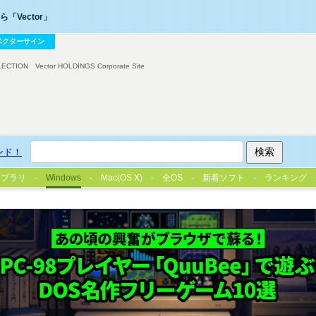
「Vector」
ベクターサイン
LECTION
Vector HOLDINGS Corporate Site
ンド！
イブラリ
Windows
Mac(OS X)
全OS
新着ソフト
ランキング