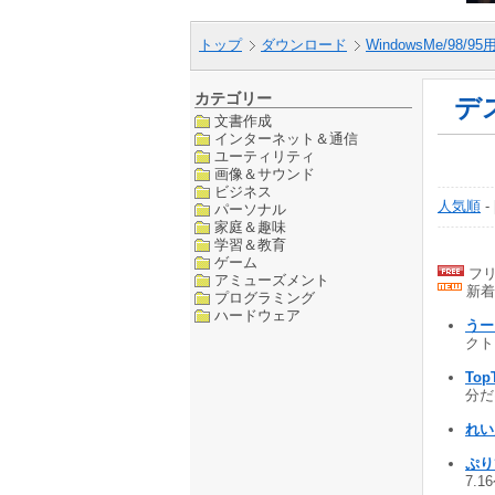
トップ
ダウンロード
WindowsMe/98/9
カテゴリー
デ
文書作成
インターネット＆通信
ユーティリティ
画像＆サウンド
ビジネス
人気順
-
パーソナル
家庭＆趣味
学習＆教育
ゲーム
フリ
アミューズメント
新着
プログラミング
ハードウェア
うー
クトッ
Top
分だけ
れい
ぷり
7.1