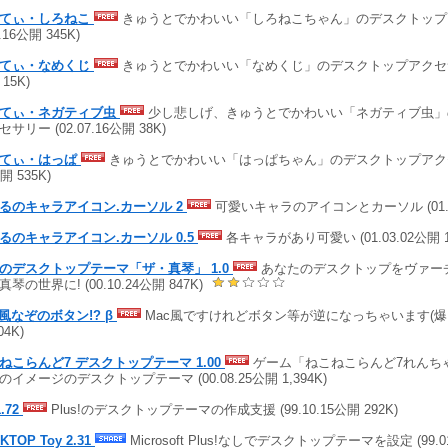
てぃ・しろねこ
きゅうとでかわいい「しろねこちゃん」のデスクトップア
7.16公開 345K)
てぃ・なめくじ
きゅうとでかわいい「なめくじ」のデスクトップアクセサリー 
15K)
てぃ・ネガティブ虫
少し悲しげ、きゅうとでかわいい「ネガティブ虫」
サリー (02.07.16公開 38K)
てぃ・はっぱ
きゅうとでかわいい「はっぱちゃん」のデスクトップアクセサリ
開 535K)
るのキャラアイコン.カーソル 2
可愛いキャラのアイコンとカーソル (01.04
るのキャラアイコン.カーソル 0.5
各キャラがあり可愛い (01.03.02公開 1
のデスクトップテーマ「ザ・真琴」 1.0
あなたのデスクトップをヴァー
琴の世界に! (00.10.24公開 847K)
c風なぞのボタン!? β
Mac風ですけれどボタン等が逆になっちゃいます(爆!) (0
04K)
ねこらんど7 デスクトップテーマ 1.00
ゲーム「ねこねこらんど7れんち
のイメージのデスクトップテーマ (00.08.25公開 1,394K)
1.72
Plus!のデスクトップテーマの作成支援 (99.10.15公開 292K)
KTOP Toy 2.31
Microsoft Plus!なしでデスクトップテーマを設定 (99.01