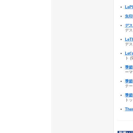
LePl
矢印
デスク
デス
LeT
デス
Let
ト (
季節
ーマ（
季節
テーマ
季節
トップ
Them