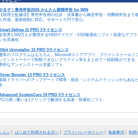
フトレビュー
やるぞ！青色申告2026 かんたん節税申告 for WIN
【税理士監修済】青色申告用の仕訳・決算書から確定申告・消費税申告まで
ん作成。最新税制に対応。サポート０円で安心。
Smart Defrag 11 PRO 3ライセンス
全世界1,500万人が愛用するHDDデフラグ・SSD最適化ソフト！高度なデフ
ンを高速化
IObit Uninstaller 15 PRO 3ライセンス
通常のプログラムはもちろん、Microsoftストアアプリ、プリインストール
ンインストーラーで削除できないプラグイン等をまとめて一括削除ができる
率的なアンインストール支援ソフト
Driver Booster 13 PRO 3ライセンス
最新ドライバへのアップデートで障害・競合・システムクラッシュからあな
る
Advanced SystemCare 19 PRO 3ライセンス
PCの遅い重いを1クリックで解消する高速・快適化ソフト
ション
はじめて利用される方へ
プライバシーポリシー
免責事項
利用