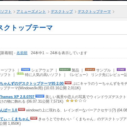
5用ソフト
アミューズメント
デスクトップ
デスクトップテーマ
スクトップテーマ
 [新着順] -
名前順
24本中1 ～ 24本を表示しています
ーソフト ｜
シェアウェア ｜
製品 ｜
サンプル ｜
ソフト ｜
特に人気の高いソフト ｜ 《レビュー》 リンク先にレビュー
ちゃんずのデスクトップテーマ95 2.00
ぷにキャラのうーちゃんずをモ
プテーマ(Windows9x用) (10.03.16公開 2,011K)
Themes XP 2.8.0707
美しい風景や恋人の写真でウィンドウズデスクト
の物に飾れる (06.07.31公開 7,571K)
んばー 1.0
windowの上に現れる、レインボーなバーアクセサリ(?) (04.08.
てぃ・くまちゃん
きゅうとでかわいい「くまちゃん」のデスクトップアクセ
6公開 1,850K)