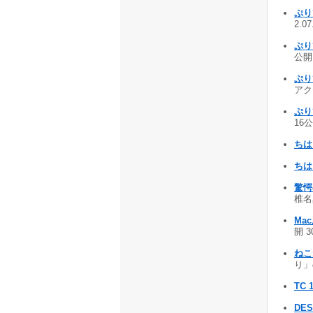
ぷり
2.0
ぷり
公開 
ぷり
アクセ
ぷり
16公
ちは
ちは
驚愕
椎名真
Ma
開 3
ねこ
り」
TC 
DES