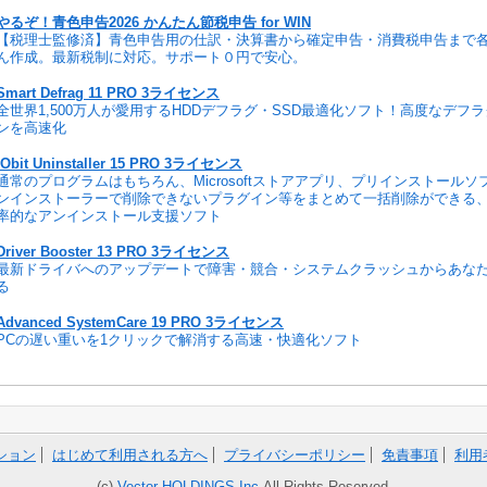
やるぞ！青色申告2026 かんたん節税申告 for WIN
【税理士監修済】青色申告用の仕訳・決算書から確定申告・消費税申告まで
ん作成。最新税制に対応。サポート０円で安心。
Smart Defrag 11 PRO 3ライセンス
全世界1,500万人が愛用するHDDデフラグ・SSD最適化ソフト！高度なデフ
ンを高速化
IObit Uninstaller 15 PRO 3ライセンス
通常のプログラムはもちろん、Microsoftストアアプリ、プリインストール
ンインストーラーで削除できないプラグイン等をまとめて一括削除ができる
率的なアンインストール支援ソフト
Driver Booster 13 PRO 3ライセンス
最新ドライバへのアップデートで障害・競合・システムクラッシュからあな
る
Advanced SystemCare 19 PRO 3ライセンス
PCの遅い重いを1クリックで解消する高速・快適化ソフト
ション
はじめて利用される方へ
プライバシーポリシー
免責事項
利用
(c)
Vector HOLDINGS Inc.
All Rights Reserved.