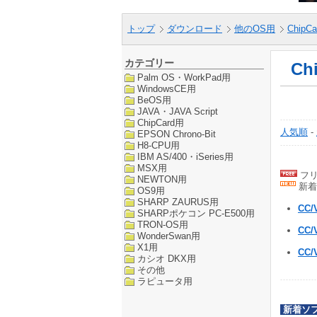
トップ
ダウンロード
他のOS用
ChipCa
カテゴリー
Ch
Palm OS・WorkPad用
WindowsCE用
BeOS用
JAVA・JAVA Script
ChipCard用
人気順
-
EPSON Chrono-Bit
H8-CPU用
IBM AS/400・iSeries用
MSX用
フリ
NEWTON用
新着
OS9用
SHARP ZAURUS用
CC/
SHARPポケコン PC-E500用
TRON-OS用
CC/
WonderSwan用
X1用
CC/
カシオ DKX用
その他
ラピュータ用
新着ソ