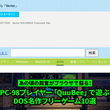
「Vector」
ベクターサイン
LECTION
Vector HOLDINGS Corporate Site
ンド！
イブラリ
Windows
Mac(OS X)
全OS
新着ソフト
ランキング