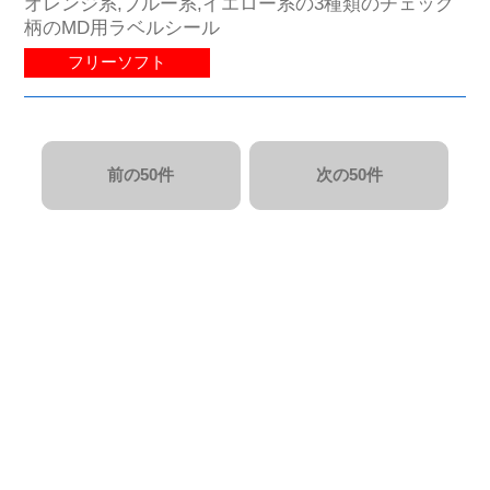
オレンジ系,ブルー系,イエロー系の3種類のチェック
柄のMD用ラベルシール
フリーソフト
前の50件
次の50件