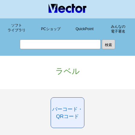
ソフト
みんなの
PCショップ
QuickPoint
ライブラリ
電子署名
ラベル
バーコード・
QRコード