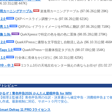
96.10.31公開 447K)
用カーニングテーブル
楽進用カーニングテーブル (97.06.26公開 29K)
2.0
QXPベースライン調整ツール (97.06.26公開 621K)
亮 1.5
QXPのレイアウトイメージをHTMLに翻訳 (97.06.26公開 718K)
換 1.0b
QurkXpressで特定の色を他の色に置換 (98.05.28公開 279K)
2.0
QuarkXPressに書類を文字指定し自動流し込み (96.10.31公開 466K
ags 1.0
QuarkXPress一括書体指定タグ出力 (98.07.09公開 154K)
1.0
行全体に長体をかけ1行に (96.10.31公開 425K)
/中－中 3
1コラム1行の天地左右センター揃えの表ならお任せ! (01.02.27公
フトレビュー
やるぞ！青色申告2026 かんたん節税申告 for WIN
【税理士監修済】青色申告用の仕訳・決算書から確定申告・消費税申告まで
ん作成。最新税制に対応。サポート０円で安心。
Smart Defrag 11 PRO 3ライセンス