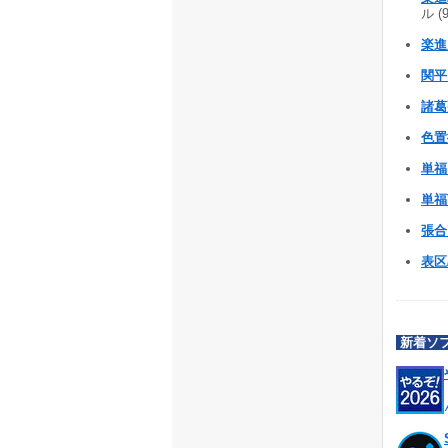
ル (
楽進
関平 
諸葛
色置
単福 
単福T
張合 
表区
新着ソ