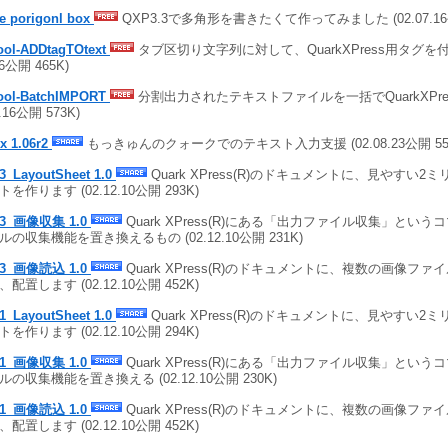
e porigonl box
QXP3.3で多角形を書きたくて作ってみました (02.07.16公
ool-ADDtagTOtext
タブ区切り文字列に対して、QuarkXPress用タグを付加
16公開 465K)
ool-BatchIMPORT
分割出力されたテキストファイルを一括でQuarkXPres
1.16公開 573K)
x 1.06r2
もっきゅんのクォークでのテキスト入力支援 (02.08.23公開 55
3_LayoutSheet 1.0
Quark XPress(R)のドキュメントに、見やすい
を作ります (02.12.10公開 293K)
33_画像収集 1.0
Quark XPress(R)にある「出力ファイル収集」とい
ルの収集機能を置き換えるもの (02.12.10公開 231K)
33_画像読込 1.0
Quark XPress(R)のドキュメントに、複数の画像フ
配置します (02.12.10公開 452K)
1_LayoutSheet 1.0
Quark XPress(R)のドキュメントに、見やすい
を作ります (02.12.10公開 294K)
41_画像収集 1.0
Quark XPress(R)にある「出力ファイル収集」とい
ルの収集機能を置き換える (02.12.10公開 230K)
41_画像読込 1.0
Quark XPress(R)のドキュメントに、複数の画像フ
配置します (02.12.10公開 452K)