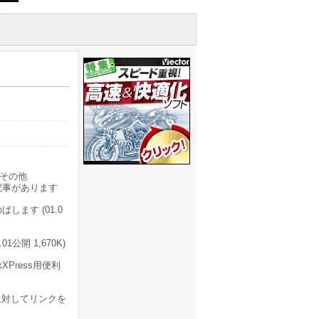
その他
記事があります
します (01.0
1公開 1,670K)
Press用便利
類に対してリンクを