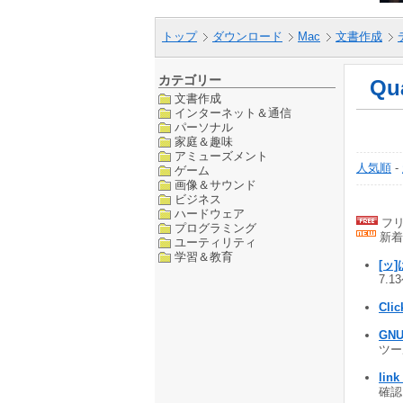
トップ
ダウンロード
Mac
文書作成
カテゴリー
Qu
文書作成
インターネット＆通信
パーソナル
家庭＆趣味
アミューズメント
人気順
-
ゲーム
画像＆サウンド
ビジネス
ハードウェア
フリ
プログラミング
新着
ユーティリティ
学習＆教育
[ッ]
7.1
Clic
GNU 
ツール
link
確認