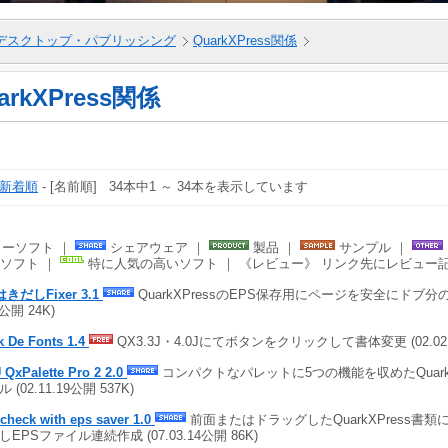
デスクトップ・パブリッシング
QuarkXPress関係
arkXPress関係
新着順
- [名前順] 34本中1 ～ 34本を表示しています
ーソフト ｜
シェアウェア ｜
製品 ｜
サンプル ｜
ソフト ｜
特に人気の高いソフト ｜ 《レビュー》 リンク先にレビュー
はきだしFixer 3.1
QuarkXPressのEPS保存用にページを安全にドブ分のば
3公開 24K)
k De Fonts 1.4
QX3.3J・4.0Jにてボタンをクリックして書体変更 (02.02.0
QxPalette Pro 2 2.0
コンパクトなパレットに5つの機能を収めたQuarkX
 (02.11.19公開 537K)
 check with eps saver 1.0
前面またはドラッグしたQuarkXPress書
しEPSファイル連続作成 (07.03.14公開 86K)