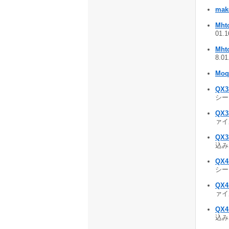
mak
Mht
01.
Mht
8.0
Moq
QX3
シート
QX
ァイ
QX
込み、
QX4
シート
QX
ァイ
QX
込み、