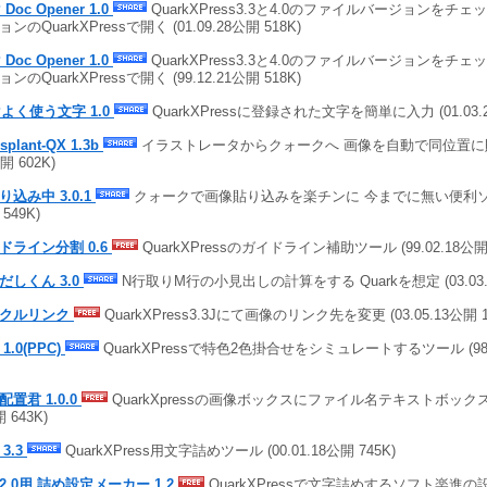
 Doc Opener 1.0
QuarkXPress3.3と4.0のファイルバージョンをチ
ンのQuarkXPressで開く (01.09.28公開 518K)
 Doc Opener 1.0
QuarkXPress3.3と4.0のファイルバージョンをチ
ンのQuarkXPressで開く (99.12.21公開 518K)
Pよく使う文字 1.0
QuarkXPressに登録された文字を簡単に入力 (01.03.2
nsplant-QX 1.3b
イラストレータからクォークへ 画像を自動で同位置に貼り込
開 602K)
り込み中 3.0.1
クォークで画像貼り込みを楽チンに 今までに無い便利ソフト 
549K)
ドライン分割 0.6
QuarkXPressのガイドライン補助ツール (99.02.18公開 
だしくん 3.0
N行取りM行の小見出しの計算をする Quarkを想定 (03.03.1
ンクルリンク
QuarkXPress3.3Jにて画像のリンク先を変更 (03.05.13公開 1,
1.0(PPC)
QuarkXPressで特色2色掛合せをシミュレートするツール (98.0
配置君 1.0.0
QuarkXpressの画像ボックスにファイル名テキストボックスを配
 643K)
3.3
QuarkXPress用文字詰めツール (00.01.18公開 745K)
2.0用 詰め設定メーカー 1.2
QuarkXPressで文字詰めするソフト楽進