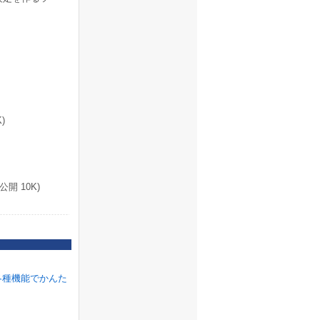
)
開 10K)
各種機能でかんた