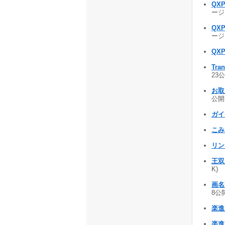
QXP
ージョ
QXP
ージョ
QX
Tra
23公
お取
公開 
ガイ
こみ
リ
王双 
K)
画名
8公開
楽進 
楽進