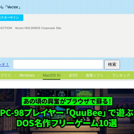
「Vector」
ベクターサイン
LECTION
Vector HOLDINGS Corporate Site
ンド！
イブラリ
Windows
Mac(OS X)
全OS
新着ソフト
ランキング