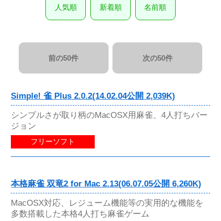
人気順
新着順
名前順
前の50件
次の50件
Simple! 雀 Plus 2.0.2(14.02.04公開 2,039K)
シンプルさが取り柄のMacOSX用麻雀、4人打ちバー
ジョン
フリーソフト
本格麻雀 双竜2 for Mac 2.13(06.07.05公開 6,260K)
MacOSX対応、レジューム機能等の実用的な機能を
多数搭載した本格4人打ち麻雀ゲーム