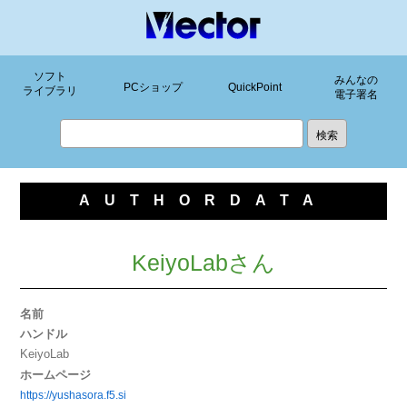
ソフト
みんなの
PCショップ
QuickPoint
ライブラリ
電子署名
AUTHORDATA
KeiyoLabさん
名前
ハンドル
KeiyoLab
ホームページ
https://yushasora.f5.si