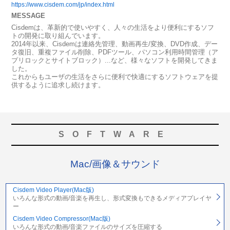
https://www.cisdem.com/jp/index.html
MESSAGE
Cisdemは、革新的で使いやすく、人々の生活をより便利にするソフ
トの開発に取り組んでいます。
2014年以来、Cisdemは連絡先管理、動画再生/変換、DVD作成、デー
タ復旧、重複ファイル削除、PDFツール、パソコン利用時間管理（ア
プリロックとサイトブロック）...など、様々なソフトを開発してきま
した。
これからもユーザの生活をさらに便利で快適にするソフトウェアを提
供するように追求し続けます。
SOFTWARE
Mac/画像＆サウンド
Cisdem Video Player(Mac版)
いろんな形式の動画/音楽を再生し、形式変換もできるメディアプレイヤ
ー
Cisdem Video Compressor(Mac版)
いろんな形式の動画/音楽ファイルのサイズを圧縮する