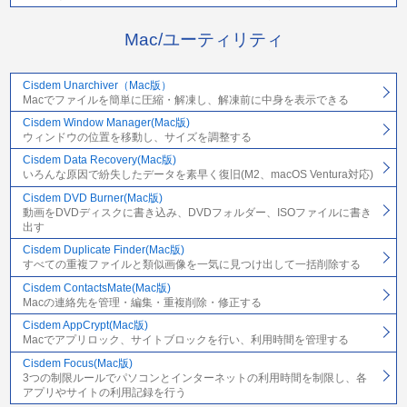
Mac/ユーティリティ
Cisdem Unarchiver（Mac版）
Macでファイルを簡単に圧縮・解凍し、解凍前に中身を表示できる
Cisdem Window Manager(Mac版)
ウィンドウの位置を移動し、サイズを調整する
Cisdem Data Recovery(Mac版)
いろんな原因で紛失したデータを素早く復旧(M2、macOS Ventura対応)
Cisdem DVD Burner(Mac版)
動画をDVDディスクに書き込み、DVDフォルダー、ISOファイルに書き
出す
Cisdem Duplicate Finder(Mac版)
すべての重複ファイルと類似画像を一気に見つけ出して一括削除する
Cisdem ContactsMate(Mac版)
Macの連絡先を管理・編集・重複削除・修正する
Cisdem AppCrypt(Mac版)
Macでアプリロック、サイトブロックを行い、利用時間を管理する
Cisdem Focus(Mac版)
3つの制限ルールでパソコンとインターネットの利用時間を制限し、各
アプリやサイトの利用記録を行う