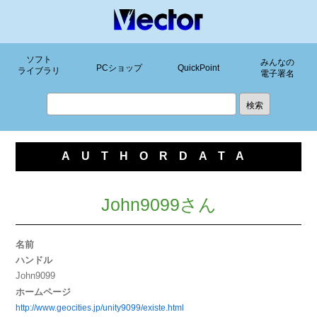
ソフト
みんなの
PCショップ
QuickPoint
ライブラリ
電子署名
AUTHORDATA
John9099さん
名前
ハンドル
John9099
ホームページ
http://www.geocities.jp/unity9099/existe.html