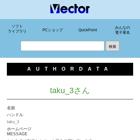
ソフト
みんなの
PCショップ
QuickPoint
ライブラリ
電子署名
AUTHORDATA
taku_3さん
名前
ハンドル
taku_3
ホームページ
MESSAGE