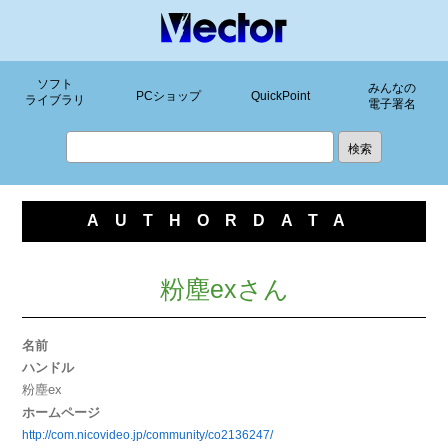
ソフト
みんなの
PCショップ
QuickPoint
ライブラリ
電子署名
AUTHORDATA
粉塵exさん
名前
ハンドル
粉塵ex
ホームページ
http://com.nicovideo.jp/community/co2136247/