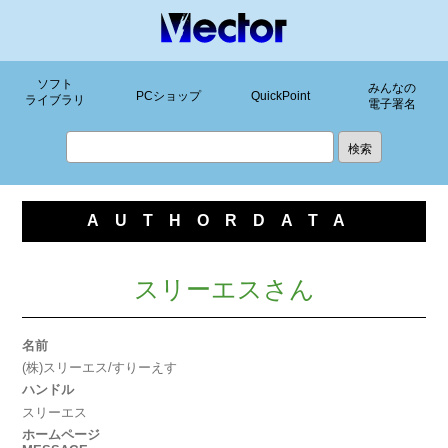
ソフト
みんなの
PCショップ
QuickPoint
ライブラリ
電子署名
AUTHORDATA
スリーエスさん
名前
(株)スリーエス/すりーえす
ハンドル
スリーエス
ホームページ