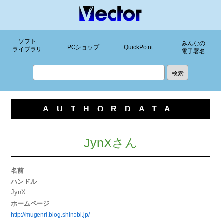
ソフト
みんなの
PCショップ
QuickPoint
ライブラリ
電子署名
AUTHORDATA
JynXさん
名前
ハンドル
JynX
ホームページ
http://mugenri.blog.shinobi.jp/