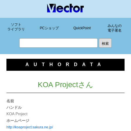
ソフト
みんなの
PCショップ
QuickPoint
ライブラリ
電子署名
AUTHORDATA
KOA Projectさん
名前
ハンドル
KOA Project
ホームページ
http://koaproject.sakura.ne.jp/