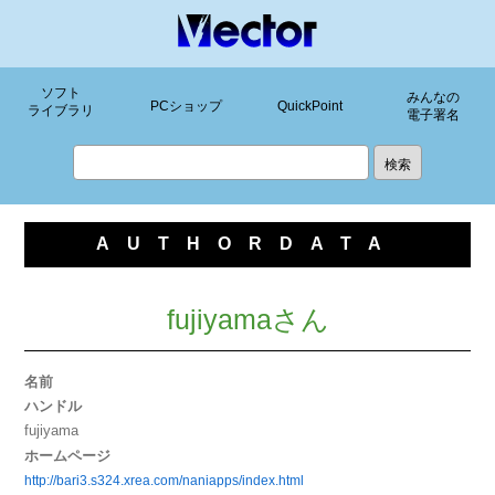
ソフト
みんなの
PCショップ
QuickPoint
ライブラリ
電子署名
AUTHORDATA
fujiyamaさん
名前
ハンドル
fujiyama
ホームページ
http://bari3.s324.xrea.com/naniapps/index.html